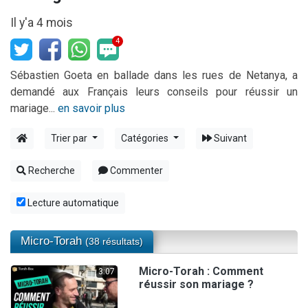
12 nouvelles musiques dans Torah-Box Music
Il y'a 4 mois
3 personnes viennent de nous rejoindre sur WhatsApp
4
2 personnes viennent de nous rejoindre sur WhatsApp
Sébastien Goeta en ballade dans les rues de Netanya, a
2 personnes viennent de nous rejoindre sur WhatsApp
demandé aux Français leurs conseils pour réussir un
mariage...
en savoir plus
Trier par
Catégories
Suivant
Recherche
Commenter
Lecture automatique
Micro-Torah
(38 résultats)
Micro-Torah : Comment
3:07
réussir son mariage ?