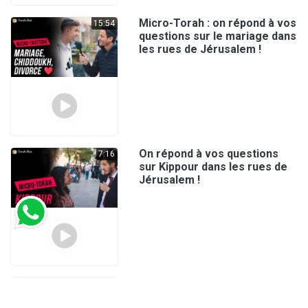
Micro-Torah : on répond à vos
15:54
questions sur le mariage dans
les rues de Jérusalem !
On répond à vos questions
7:16
sur Kippour dans les rues de
Jérusalem !
Micro-Torah : Qu’est ce qui
4:38
change quand on habite en