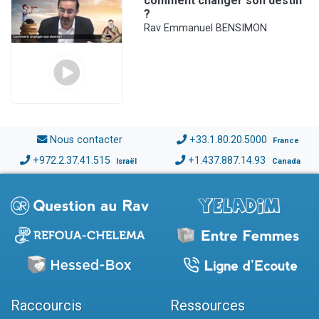
comment changer son destin
?
Rav Emmanuel BENSIMON
Nous contacter
+33.1.80.20.5000
France
+972.2.37.41.515
+1.437.887.14.93
Israël
Canada
Raccourcis
Ressources