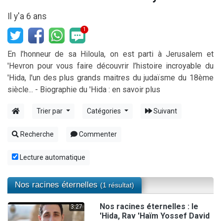
Ariel vient de donner son Maasser
Il y'a 6 ans
Il reste 49 places pour étudier en groupe sur Zoom
1
Nathaniel vient de donner son Maasser
6 personnes viennent de faire un don pour 5 enfants déjà orphelins risquent de perdre leur maman
En l’honneur de sa Hiloula, on est parti à Jerusalem et
'Hevron pour vous faire découvrir l’histoire incroyable du
3 personnes viennent de nous rejoindre sur WhatsApp
'Hida, l'un des plus grands maitres du judaïsme du 18ème
siècle... - Biographie du 'Hida :
en savoir plus
Trier par
Catégories
Suivant
Recherche
Commenter
Lecture automatique
Nos racines éternelles
(1 résultat)
Nos racines éternelles : le
3:27
'Hida, Rav 'Haïm Yossef David