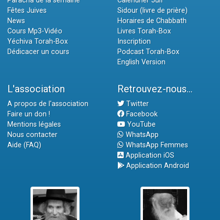
Paracha de la semaine
Calendrier Juif
Fêtes Juives
Sidour (livre de prière)
News
Horaires de Chabbath
Cours Mp3-Vidéo
Livres Torah-Box
Yéchiva Torah-Box
Inscription
Dédicacer un cours
Podcast Torah-Box
English Version
L'association
Retrouvez-nous...
A propos de l'association
Twitter
Faire un don !
Facebook
Mentions légales
YouTube
Nous contacter
WhatsApp
Aide (FAQ)
WhatsApp Femmes
Application iOS
Application Android