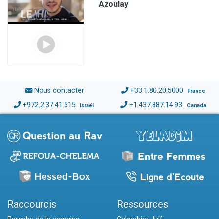
Azoulay
Nous contacter
+33.1.80.20.5000
France
+972.2.37.41.515
+1.437.887.14.93
Israël
Canada
Raccourcis
Ressources