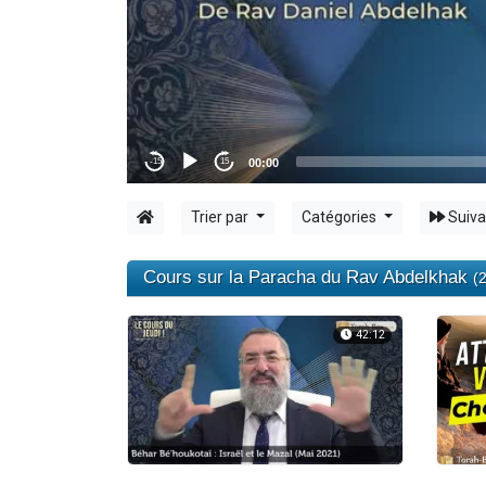
17 personnes
4 personnes 
Il reste 
Eva vient de
Eli vient de 
Trier par
Catégories
Suiva
Cours sur la Paracha du Rav Abdelkhak
(2
42:12