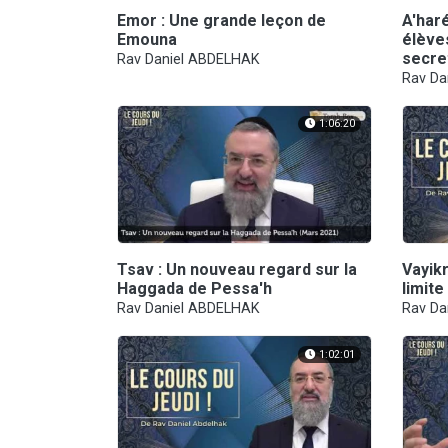
Emor : Une grande leçon de
A'har
Emouna
élèves
secret
Rav Daniel ABDELHAK
Rav Da
1:06:20
Tsav : Un nouveau regard sur la
Vayik
Haggada de Pessa'h
limite
Rav Daniel ABDELHAK
Rav Da
1:02:01