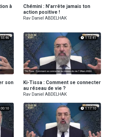
tion à
Chémini : N’arrête jamais ton
action positive !
Rav Daniel ABDELHAK
55:46
1:13:41
er son
Ki-Tissa : Comment se connecter
au réseau de vie ?
Rav Daniel ABDELHAK
:00:10
1:17:10