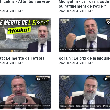
h Lekha - Attention au vrai-
Michpatim - La Torah, code 
ou raffinement de l'être ?
niel ABDELHAK
Rav Daniel ABDELHAK
50:45
t : Le mérite de l'effort
Kora'h : Le prix de la jalousi
niel ABDELHAK
Rav Daniel ABDELHAK
51:26
1