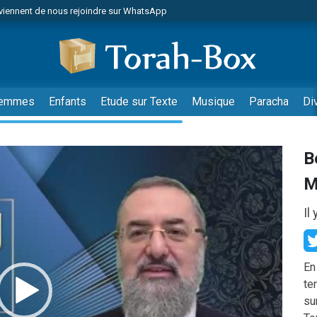
viennent de nous rejoindre sur WhatsApp
r vient de donner son Maasser
nes viennent de faire un don pour Événements Torah-Box
es viennent de faire un don pour Tsédaka : pauvres d'Israel
viennent de nous rejoindre sur WhatsApp
emmes
Enfants
Etude sur Texte
Musique
Paracha
Di
 viennent de demander une bénédiction
es viennent de faire un don pour Diane, 80 ans, dans un appartement insalub
B
49 places pour étudier en groupe sur Zoom
viennent de nous rejoindre sur WhatsApp
M
 viennent de demander une bénédiction
Il
49 places pour étudier en groupe sur Zoom
viennent de nous rejoindre sur WhatsApp
viennent de nous rejoindre sur WhatsApp
En
te
es viennent de faire un don pour Reloger Rivka, 6 enfants, victime de violences
su
es viennent de faire un don pour 1 Journée de Vacances Pour les Enfants