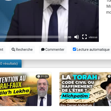
To
 viennent de demander une bénédiction
Mi
viennent de nous rejoindre sur WhatsApp
mo
49 places pour étudier en groupe sur Zoom
 donner son Maasser
donner son Maasser
nt
Recherche
Commenter
Lecture automatique
0 résultats)
31:00