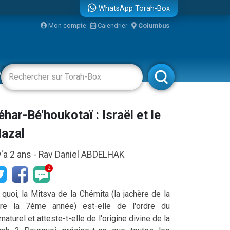
WhatsApp Torah-Box
Mon compte
Calendrier
Columbus
vertissements
Livres
Rabbanim
re
éhar-Bé'houkotaï : Israël et le
azal
 y'a 2 ans -
Rav Daniel ABDELHAK
2
 quoi, la Mitsva de la Chémita (la jachère de la
rre la 7ème année) est-elle de l'ordre du
...
rnaturel et atteste-t-elle de l'origine divine de la