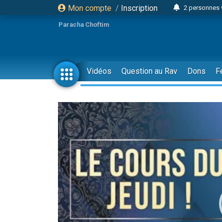
2 personnes 
Mon compte
/
Inscription
Lisbel Esthe
Paracha Choftim
3 person
2 personn
3 personnes 
Vidéos
Question au Rav
Dons
F
11 personnes
3 personn
Il reste 
2 personnes 
29 personnes
Il reste 
2 personnes 
6 personnes 
4 personn
2 personn