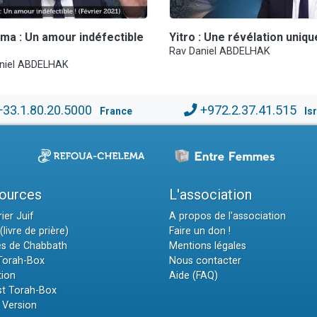
ma : Un amour indéfectible
Yitro : Une révélation uniqu
Rav Daniel ABDELHAK
niel ABDELHAK
+33.1.80.20.5000
+972.2.37.41.515
France
Is
ources
L'association
ier Juif
A propos de l'association
(livre de prière)
Faire un don !
es de Chabbath
Mentions légales
 Torah-Box
Nous contacter
tion
Aide (FAQ)
t Torah-Box
 Version