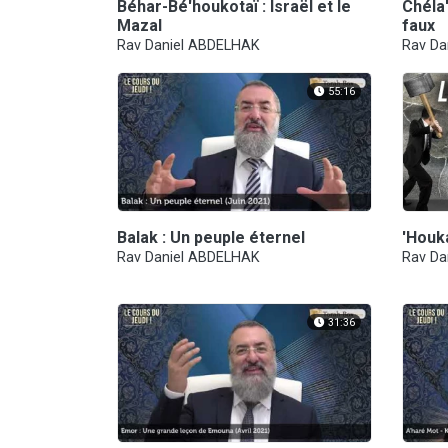
Béhar-Bé'houkotaï : Israël et le
Chéla'
Mazal
faux
Rav Daniel ABDELHAK
Rav Da
55:16
Balak : Un peuple éternel
'Houka
Rav Daniel ABDELHAK
Rav Da
31:36