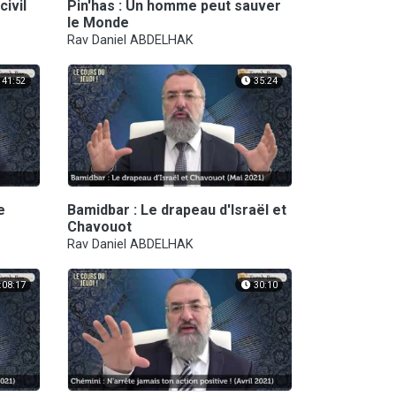
civil
Pin'has : Un homme peut sauver
le Monde
Rav Daniel ABDELHAK
41:52
35:24
e
Bamidbar : Le drapeau d'Israël et
Chavouot
Rav Daniel ABDELHAK
:08:17
30:10