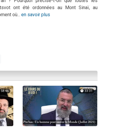
rah ? Pourquoi précise-t-on que toutes les
tsvot ont été ordonnées au Mont Sinaï, au
ment où...
en savoir plus
58:46
33:31