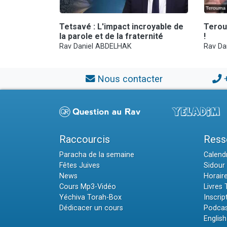
Tetsavé : L'impact incroyable de
Terou
la parole et de la fraternité
!
Rav Daniel ABDELHAK
Rav Da
Nous contacter
Raccourcis
Ress
Paracha de la semaine
Calendr
Fêtes Juives
Sidour 
News
Horair
Cours Mp3-Vidéo
Livres
Yéchiva Torah-Box
Inscrip
Dédicacer un cours
Podcas
English