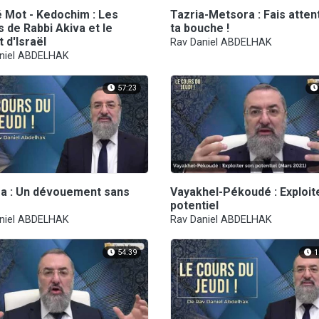
é Mot - Kedochim : Les
Tazria-Metsora : Fais atten
 de Rabbi Akiva et le
ta bouche !
 d'Israël
Rav Daniel ABDELHAK
niel ABDELHAK
57:23
ra : Un dévouement sans
Vayakhel-Pékoudé : Exploit
potentiel
niel ABDELHAK
Rav Daniel ABDELHAK
54:39
1