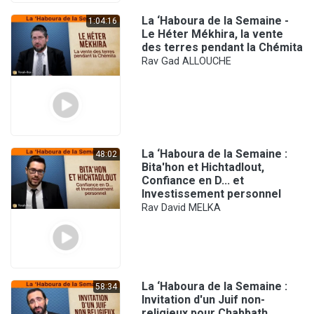
La ‘Haboura de la Semaine -
1:04:16
Le Héter Mékhira, la vente
des terres pendant la Chémita
Rav Gad ALLOUCHE
La ‘Haboura de la Semaine :
48:02
Bita'hon et Hichtadlout,
Confiance en D... et
Investissement personnel
Rav David MELKA
La ‘Haboura de la Semaine :
58:34
Invitation d'un Juif non-
religieux pour Chabbath