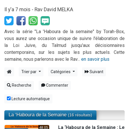
4 personnes viennent de nous rejoindre sur WhatsApp
Il y'a 7 mois -
Rav David MELKA
Il reste 49 places pour étudier en groupe sur Zoom
Eva vient de donner son Maasser
Eli vient de donner son Maasser
Avec la série "La 'Haboura de la semaine" by Torah-Box,
vous aurez une occasion unique de suivre l'élaboration de
2 personnes viennent de nous rejoindre sur WhatsApp
la Loi Juive, du Talmud jusqu'aux décisionnaires
contemporains, sur les sujets les plus actuels. Cette
semaine, nous parlerons avec le Rav...
en savoir plus
Trier par
Catégories
Suivant
Recherche
Commenter
Lecture automatique
La ‘Haboura de la Semaine
(16 résultats)
La ‘Haboura de la Semaine : Le
48:05