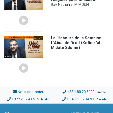
Rav Nathaniel MIMOUN
La ‘Haboura de la Semaine -
57:22
L'Abus de Droit (Kofine 'al
Midate Sdome)
Nous contacter
+33.1.80.20.5000
France
+972.2.37.41.515
+1.437.887.14.93
Israël
Canada