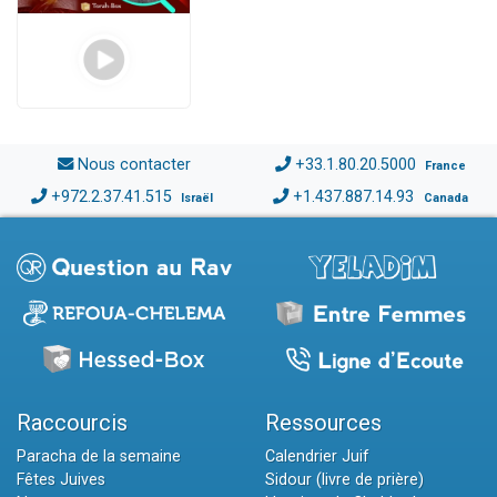
Nous contacter
+33.1.80.20.5000
France
+972.2.37.41.515
+1.437.887.14.93
Israël
Canada
Raccourcis
Ressources
Paracha de la semaine
Calendrier Juif
Fêtes Juives
Sidour (livre de prière)