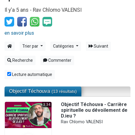
12 nouvelles musiques dans Torah-Box Music
Il y'a 5 ans -
Rav Chlomo VALENSI
29 personnes viennent de demander une bénédiction
Il reste 49 places pour étudier en groupe sur Zoom
16 personnes viennent de faire un don pour Diane, 80 ans, dans un appartement insalubre
en savoir plus
2 personnes viennent de nous rejoindre sur WhatsApp
Trier par
Catégories
Suivant
Recherche
Commenter
Lecture automatique
Objectif Téchouva
(13 résultats)
Objectif Téchouva - Carrière
3:34
spirituelle ou dévoilement de
D.ieu ?
Rav Chlomo VALENSI