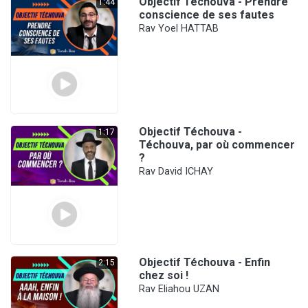
Objectif Téchouva - Prendre
1:44
conscience de ses fautes
Rav Yoel HATTAB
Objectif Téchouva -
1:17
Téchouva, par où commencer
?
Rav David ICHAY
Objectif Téchouva - Enfin
2:15
chez soi !
Rav Eliahou UZAN