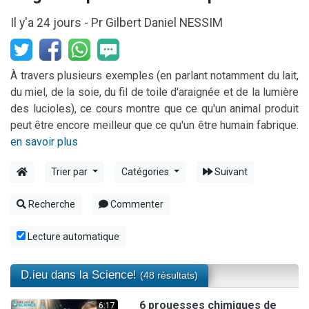
2 personnes viennent de nous rejoindre sur WhatsApp
Il y'a 24 jours -
Pr Gilbert Daniel NESSIM
13 personnes viennent de demander une bénédiction
Il reste 49 places pour étudier en groupe sur Zoom
12 nouvelles musiques dans Torah-Box Music
À travers plusieurs exemples (en parlant notamment du lait,
du miel, de la soie, du fil de toile d'araignée et de la lumière
30 personnes viennent de faire un don pour Sauvez la jambe de Yohan
des lucioles), ce cours montre que ce qu'un animal produit
peut être encore meilleur que ce qu'un être humain fabrique.
en savoir plus
Trier par
Catégories
Suivant
Recherche
Commenter
Lecture automatique
D.ieu dans la Science!
(48 résultats)
6 prouesses chimiques de
6:17