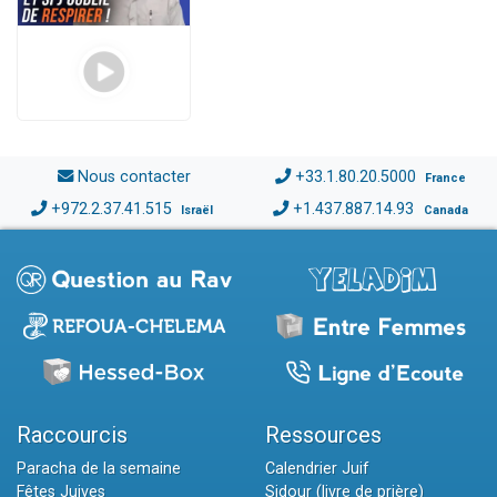
Nous contacter
+33.1.80.20.5000
France
+972.2.37.41.515
+1.437.887.14.93
Israël
Canada
Raccourcis
Ressources
Paracha de la semaine
Calendrier Juif
Fêtes Juives
Sidour (livre de prière)