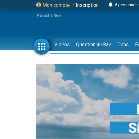
Mon compte
/
Inscription
6 personnes 
4 personn
Paracha Réé
2 personn
17 personnes
4 personnes 
Vidéos
Question au Rav
Dons
F
Il reste 
23 person
Eva vient de
4 personnes 
3 personnes 
3 personn
Odaya vient 
13 personnes
2 personnes 
30 perso