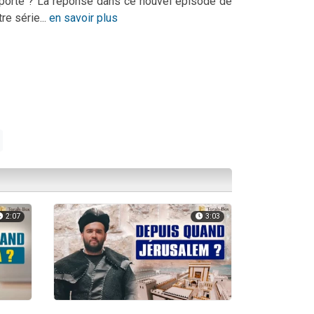
porte ? La réponse dans ce nouvel épisode de
tre série...
en savoir plus
2:07
3:03