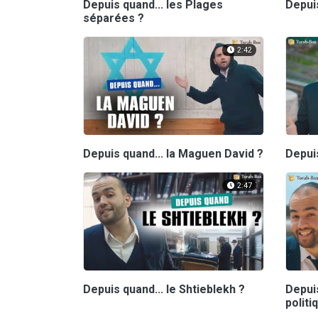
Depuis quand... les Plages
Depuis
séparées ?
2:42
Depuis quand... la Maguen David ?
Depuis
2:47
Depuis quand... le Shtieblekh ?
Depuis
politi