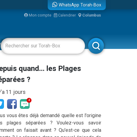
WhatsApp Torah-Box
...
Mon compte
Calendrier
Columbus
vertissements
Livres
Rabbanim
bre
epuis quand... les Plages
éparées ?
 y'a 11 jours
4
us vous êtes déjà demandé quelle est l'origine
s plages séparées ? Voulez-vous savoir
mment on faisait avant ? Qu'est-ce que cela