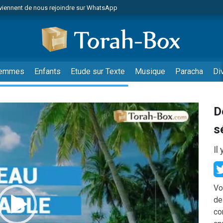
viennent de nous rejoindre sur WhatsApp
es viennent de faire un don pour Reloger Rivka, 6 enfants, victime de violences
es viennent de faire un don pour 1 Journée de Vacances Pour les Enfants
 viennent de demander une bénédiction
viennent de nous rejoindre sur WhatsApp
emmes
Enfants
Etude sur Texte
Musique
Paracha
Di
49 places pour étudier en groupe sur Zoom
nes viennent de faire un don pour Diane, 80 ans, dans un appartement insalu
D
 donner son Maasser
s
viennent de nous rejoindre sur WhatsApp
viennent de nous rejoindre sur WhatsApp
Il
es viennent de faire un don pour 5 jours de vacances aux Orphelins
de donner son Maasser
 viennent de demander une bénédiction
Vo
de
viennent de nous rejoindre sur WhatsApp
co
nnes viennent de faire un don pour Sauvez la jambe de Yohan