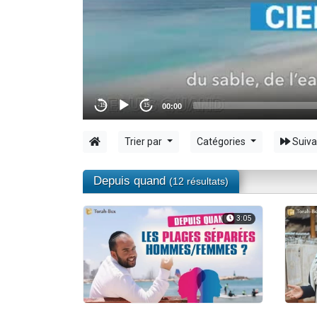
Il reste 
12 nouve
3 personnes 
2 personnes 
2 personnes 
Trier par
Catégories
Suiva
Depuis quand
(12 résultats)
3:05