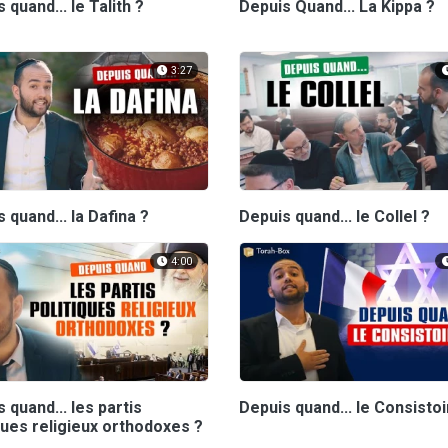
 quand... le Talith ?
Depuis Quand... La Kippa ?
3:27
 quand... la Dafina ?
Depuis quand... le Collel ?
4:00
 quand... les partis
Depuis quand... le Consistoi
ques religieux orthodoxes ?