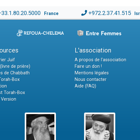
+33.1.80.20.5000
+972.2.37.41.515
France
Is
ources
L'association
ier Juif
A propos de l'association
(livre de prière)
Faire un don !
es de Chabbath
Mentions légales
 Torah-Box
Nous contacter
tion
Aide (FAQ)
t Torah-Box
 Version