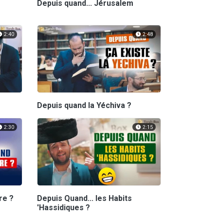
Depuis quand... Jérusalem
2:40
2:48
Depuis quand la Yéchiva ?
2:30
2:15
re ?
Depuis Quand... les Habits
'Hassidiques ?