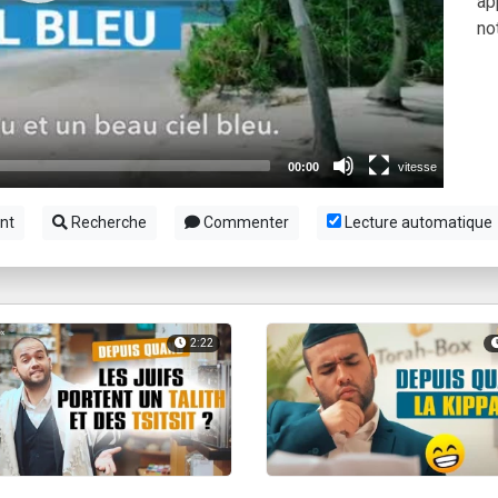
ap
49 places pour étudier en groupe sur Zoom
no
lles musiques dans Torah-Box Music
viennent de nous rejoindre sur WhatsApp
viennent de nous rejoindre sur WhatsApp
viennent de nous rejoindre sur WhatsApp
nt
Recherche
Commenter
Lecture automatique
2:22