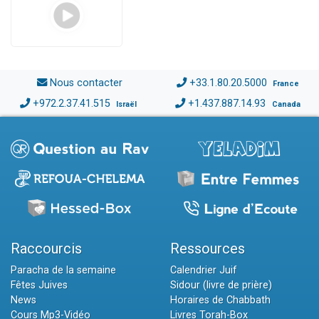
Nous contacter
+33.1.80.20.5000
France
+972.2.37.41.515
+1.437.887.14.93
Israël
Canada
Raccourcis
Ressources
Paracha de la semaine
Calendrier Juif
Fêtes Juives
Sidour (livre de prière)
News
Horaires de Chabbath
Cours Mp3-Vidéo
Livres Torah-Box