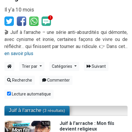
2 personnes viennent de nous rejoindre sur WhatsApp
Il y'a 10 mois
13 personnes viennent de demander une bénédiction
1
Il reste 49 places pour étudier en groupe sur Zoom
12 nouvelles musiques dans Torah-Box Music
🎬 Juif à l’arrache – une série anti-absurdités qui démonte,
avec cynisme et ironie, certaines façons de vivre ou de
2 personnes viennent de nous rejoindre sur WhatsApp
réfléchir… qui finissent par tourner au ridicule. 👉 Dans cet...
en savoir plus
Trier par
Catégories
Suivant
Recherche
Commenter
Lecture automatique
Juif à l'arrache
(3 résultats)
Juif à l'arrache : Mon fils
1:16
devient religieux