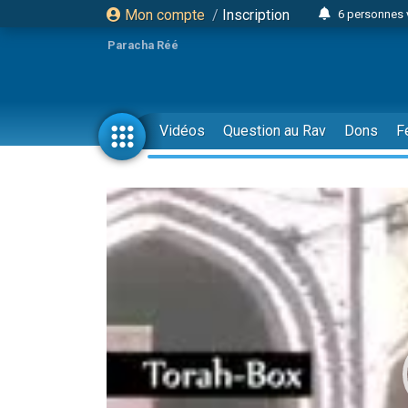
Mon compte
/
Inscription
4 personn
Paracha Réé
2 personn
17 personnes
4 personnes 
Vidéos
Question au Rav
Dons
F
Il reste 
23 person
Eva vient de
4 personnes 
3 personnes 
3 personn
Odaya vient 
13 personnes
2 personnes 
30 perso
Il reste 