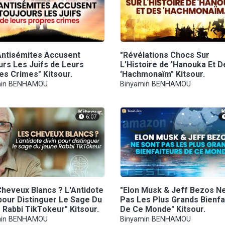
Antisémites Accusent
"Révélations Chocs Sur
urs Les Juifs de Leurs
L'Histoire de 'Hanouka Et D
es Crimes" Kitsour.
'Hachmonaïm" Kitsour.
min BENHAMOU
Binyamin BENHAMOU
6:07
Cheveux Blancs ? L'Antidote
"Elon Musk & Jeff Bezos N
 pour Distinguer Le Sage Du
Pas Les Plus Grands Bienfa
 Rabbi TikTokeur" Kitsour.
De Ce Monde" Kitsour.
min BENHAMOU
Binyamin BENHAMOU