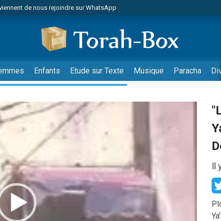
es viennent de faire un don pour Reloger Rivka, 6 enfants, victime de violences
es viennent de faire un don pour 1 Journée de Vacances Pour les Enfants
 viennent de demander une bénédiction
viennent de nous rejoindre sur WhatsApp
emmes
Enfants
Etude sur Texte
Musique
Paracha
Di
49 places pour étudier en groupe sur Zoom
nes viennent de faire un don pour Diane, 80 ans, dans un appartement insalu
 donner son Maasser
"
viennent de nous rejoindre sur WhatsApp
Y
viennent de nous rejoindre sur WhatsApp
D
es viennent de faire un don pour 5 jours de vacances aux Orphelins
de donner son Maasser
Il
 viennent de demander une bénédiction
viennent de nous rejoindre sur WhatsApp
Pl
nnes viennent de faire un don pour Sauvez la jambe de Yohan
Ya
49 places pour étudier en groupe sur Zoom