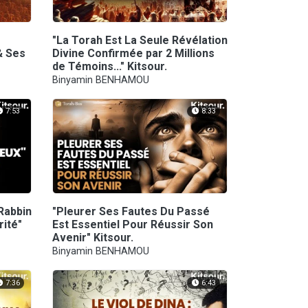
"La Torah Est La Seule Révélation
& Ses
Divine Confirmée par 2 Millions
de Témoins..." Kitsour.
Binyamin BENHAMOU
7:53
8:33
Rabbin
"Pleurer Ses Fautes Du Passé
rité"
Est Essentiel Pour Réussir Son
Avenir" Kitsour.
Binyamin BENHAMOU
7:36
6:43