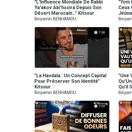
"L'Influence Mondiale De Rabbi
"Yom 
Ya'akov Abi'hssira Depuis Son
Ceux 
Désert Marocain..." Kitsour
Jeûne"
Binyamin BENHAMOU
Binya
7:58
"La Havdala : Un Concept Capital
"Une 
Pour Préserver Son Identité"
Qu'Un 
Kitsour.
Qu'il 
Binyamin BENHAMOU
Binya
7:24