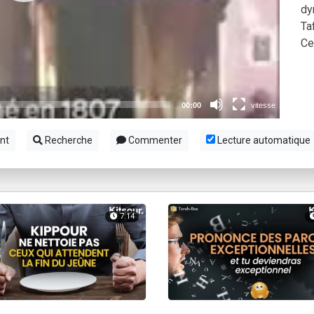
dy
lles musiques dans Torah-Box Music
Ta
viennent de nous rejoindre sur WhatsApp
Ce 
viennent de nous rejoindre sur WhatsApp
viennent de nous rejoindre sur WhatsApp
nt
Recherche
Commenter
Lecture automatique
7:14