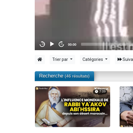
12 nouve
3 personnes 
2 personnes 
2 personnes 
Trier par
Catégories
Suiva
Recherche
(46 résultats)
7:09