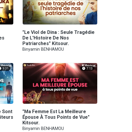
"Le Viol de Dina : Seule Tragédie
es
De L'Histoire De Nos
Patriarches" Kitsour.
Binyamin BENHAMOU
9:31
7:13
e Sont
"Ma Femme Est La Meilleure
iteurs
Épouse À Tous Points de Vue"
Kitsour.
Binyamin BENHAMOU