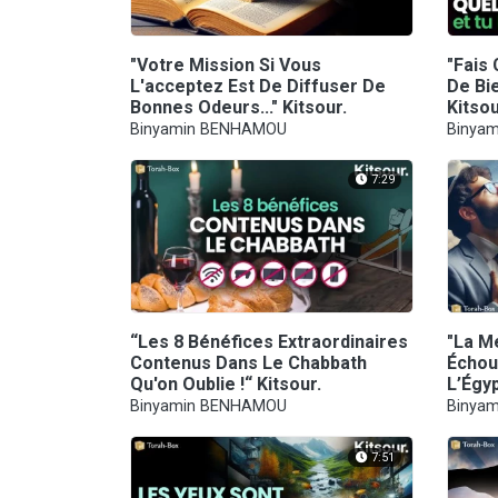
"Votre Mission Si Vous
"Fais
L'acceptez Est De Diffuser De
De Bie
Bonnes Odeurs..." Kitsour.
Kitsou
Binyamin BENHAMOU
Binya
7:29
“Les 8 Bénéfices Extraordinaires
"La M
Contenus Dans Le Chabbath
Échou
Qu'on Oublie !“ Kitsour.
L’Égyp
Binyamin BENHAMOU
Binya
7:51