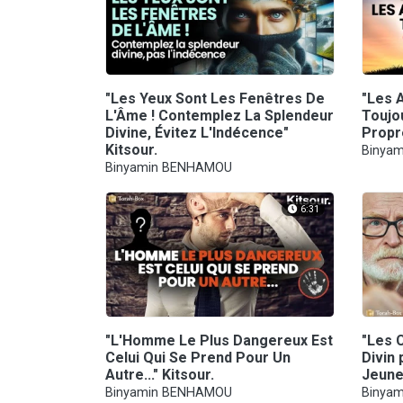
"Les Yeux Sont Les Fenêtres De
"Les 
L'Âme ! Contemplez La Splendeur
Toujo
Divine, Évitez L'Indécence"
Propr
Kitsour.
Binya
Binyamin BENHAMOU
6:31
"L'Homme Le Plus Dangereux Est
"Les 
Celui Qui Se Prend Pour Un
Divin
Autre..." Kitsour.
Jeune
Binyamin BENHAMOU
Binya