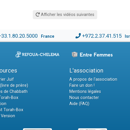
Afficher les vidéos suivantes
+33.1.80.20.5000
+972.2.37.41.515
France
Is
ources
L'association
ier Juif
A propos de l'association
(livre de prière)
Faire un don !
es de Chabbath
Mentions légales
 Torah-Box
Nous contacter
tion
Aide (FAQ)
t Torah-Box
 Version