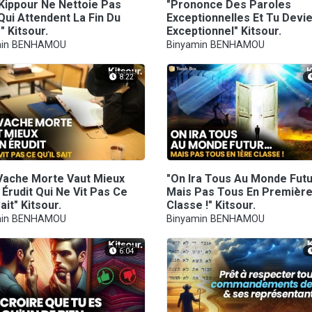
Kippour Ne Nettoie Pas
"Prononce Des Paroles
Qui Attendent La Fin Du
Exceptionnelles Et Tu Devi
 Kitsour.
Exceptionnel" Kitsour.
min BENHAMOU
Binyamin BENHAMOU
8:22
Vache Morte Vaut Mieux
"On Ira Tous Au Monde Futur
Érudit Qui Ne Vit Pas Ce
Mais Pas Tous En Premièr
Sait" Kitsour.
Classe !" Kitsour.
min BENHAMOU
Binyamin BENHAMOU
6:04