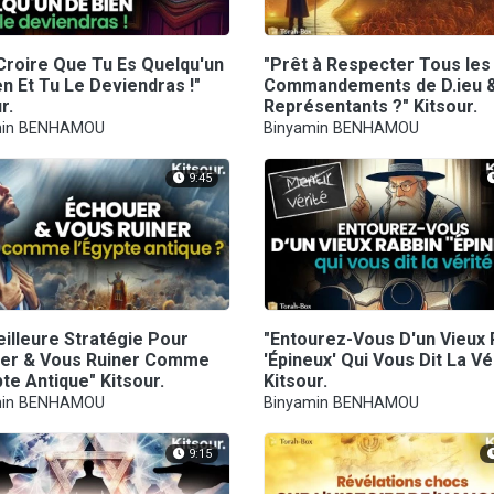
 Croire Que Tu Es Quelqu'un
"Prêt à Respecter Tous les
n Et Tu Le Deviendras !"
Commandements de D.ieu 
r.
Représentants ?" Kitsour.
min BENHAMOU
Binyamin BENHAMOU
9:45
eilleure Stratégie Pour
"Entourez-Vous D'un Vieux 
er & Vous Ruiner Comme
'Épineux' Qui Vous Dit La Vé
te Antique" Kitsour.
Kitsour.
min BENHAMOU
Binyamin BENHAMOU
9:15