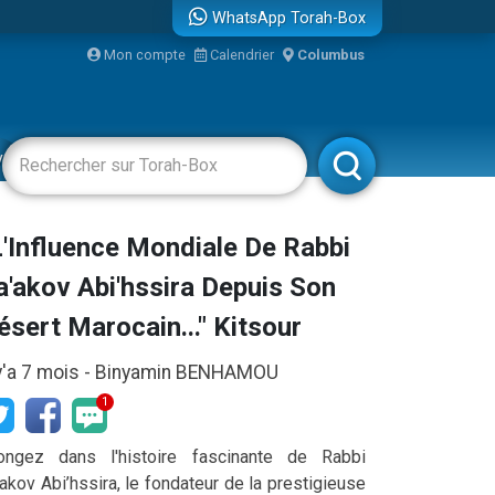
WhatsApp Torah-Box
...
Mon compte
Calendrier
Columbus
vertissements
Livres
Rabbanim
bre
L'Influence Mondiale De Rabbi
a'akov Abi'hssira Depuis Son
ésert Marocain..." Kitsour
 y'a 7 mois -
Binyamin BENHAMOU
1
ongez dans l'histoire fascinante de Rabbi
’akov Abi’hssira, le fondateur de la prestigieuse