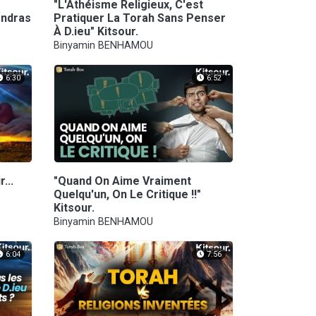
"L'Athéisme Religieux, C'est
endras
Pratiquer La Torah Sans Penser
À D.ieu" Kitsour.
Binyamin BENHAMOU
6:30
6:52
...
"Quand On Aime Vraiment
e
Quelqu'un, On Le Critique !!"
Kitsour.
Binyamin BENHAMOU
6:04
7:56