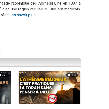
nastie rabbinique des Abi’hssira, né en 1807 à
filalet, une région reculée du sud-est marocain.
récit...
en savoir plus
7:20
8:08