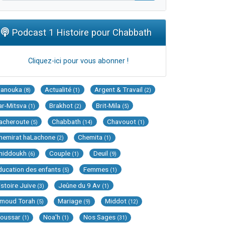
Podcast 1 Histoire pour Chabbath
Cliquez-ici pour vous abonner !
Hanouka
Actualité
Argent & Travail
(8)
(1)
(2)
ar-Mitsva
Brakhot
Brit-Mila
(1)
(2)
(5)
acheroute
Chabbath
Chavouot
(5)
(14)
(1)
hemirat haLachone
Chemita
(2)
(1)
hiddoukh
Couple
Deuil
(6)
(1)
(9)
ducation des enfants
Femmes
(5)
(1)
istoire Juive
Jeûne du 9 Av
(3)
(1)
imoud Torah
Mariage
Middot
(5)
(9)
(12)
oussar
Noa'h
Nos Sages
(1)
(1)
(31)