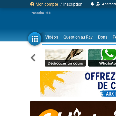
Mon compte
/
Inscription
4 personn
2 personn
Paracha Réé
17 personnes
4 personnes 
Il reste 
Vidéos
Question au Rav
Dons
F
23 person
Eva vient de
4 personnes 
3 personnes 
3 personn
Odaya vient 
2 personnes 
13 personnes
12 nouve
30 perso