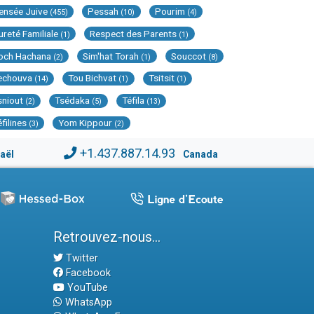
ensée Juive
Pessah
Pourim
(455)
(10)
(4)
ureté Familiale
Respect des Parents
(1)
(1)
och Hachana
Sim'hat Torah
Souccot
(2)
(1)
(8)
echouva
Tou Bichvat
Tsitsit
(14)
(1)
(1)
sniout
Tsédaka
Téfila
(2)
(5)
(13)
éfilines
Yom Kippour
(3)
(2)
+1.437.887.14.93
raël
Canada
Retrouvez-nous...
Twitter
Facebook
YouTube
WhatsApp