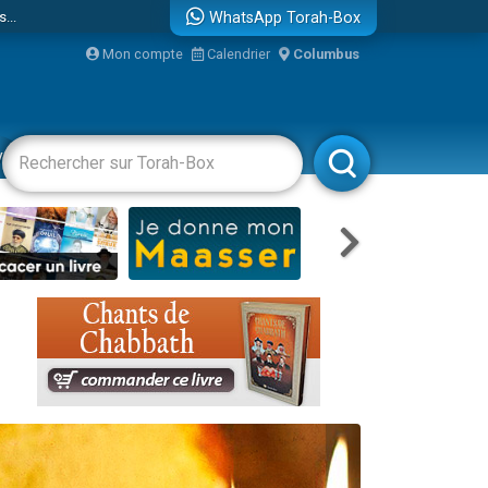
...
WhatsApp Torah-Box
Mon compte
Calendrier
Columbus
vertissements
Livres
Rabbanim
bre