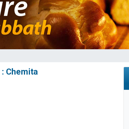
49 places pour étudier en groupe sur Zoom
viennent de nous rejoindre sur WhatsApp
viennent de nous rejoindre sur WhatsApp
les musiques dans Torah-Box Music
viennent de nous rejoindre sur WhatsApp
 : Chemita