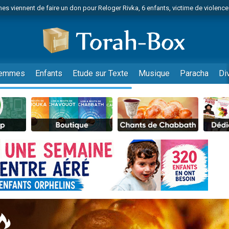
es viennent de faire un don pour Reloger Rivka, 6 enfants, victime de violences
es viennent de faire un don pour 1 Journée de Vacances Pour les Enfants
 viennent de demander une bénédiction
viennent de nous rejoindre sur WhatsApp
49 places pour étudier en groupe sur Zoom
emmes
Enfants
Etude sur Texte
Musique
Paracha
Di
nes viennent de faire un don pour Diane, 80 ans, dans un appartement insalu
 donner son Maasser
viennent de nous rejoindre sur WhatsApp
viennent de nous rejoindre sur WhatsApp
es viennent de faire un don pour 5 jours de vacances aux Orphelins
de donner son Maasser
viennent de nous rejoindre sur WhatsApp
 viennent de demander une bénédiction
lles musiques dans Torah-Box Music
nnes viennent de faire un don pour Sauvez la jambe de Yohan