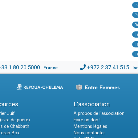
P
P
R
T
T
T
+33.1.80.20.5000
+972.2.37.41.515
France
Is
ources
L'association
ier Juif
A propos de l'association
(livre de prière)
Faire un don !
es de Chabbath
Mentions légales
 Torah-Box
Nous contacter