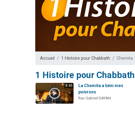
Il reste 
3 personnes 
2 personnes 
2 nouvel
6 personnes 
Accueil
1 Histoire pour Chabbath
Chemita
1 Histoire pour Chabbath
La Chemita a béni mes
8:45
poivrons
Rav Gabriel DAYAN