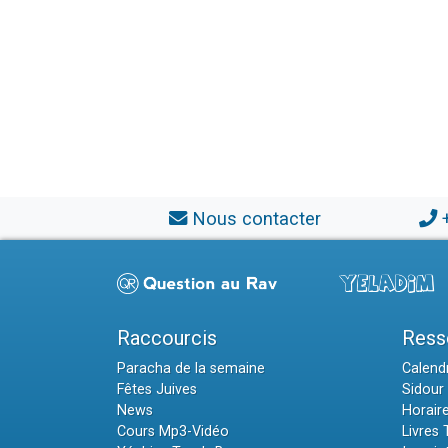
Nous contacter
Raccourcis
Ress
Paracha de la semaine
Calendr
Fêtes Juives
Sidour 
News
Horair
Cours Mp3-Vidéo
Livres