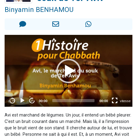
13 personnes viennent de demander une bénédiction
Binyamin BENHAMOU
30 personnes viennent de faire un don pour Sauvez la jambe de Yohan
Il reste 49 places pour étudier en groupe sur Zoom
12 nouvelles musiques dans Torah-Box Music
29 personnes viennent de demander une bénédiction
Avi est marchand de légumes. Un jour, il entend un bébé pleurer.
C'est un bruit courant dans un marché. Mais là, il a l'impression
que le bruit vient de son stand. Il cherche autour de lui, et trouve
un bébé. Personne ne sait à qui il est. Et, à un moment, Avi voit