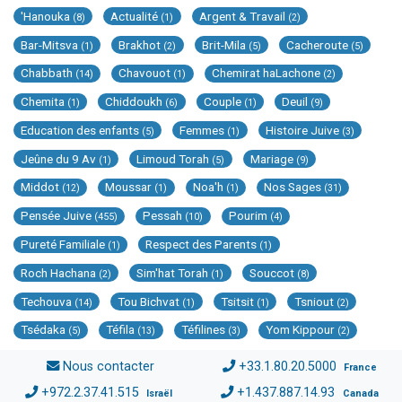
'Hanouka
Actualité
Argent & Travail
(8)
(1)
(2)
Bar-Mitsva
Brakhot
Brit-Mila
Cacheroute
(1)
(2)
(5)
(5)
Chabbath
Chavouot
Chemirat haLachone
(14)
(1)
(2)
Chemita
Chiddoukh
Couple
Deuil
(1)
(6)
(1)
(9)
Education des enfants
Femmes
Histoire Juive
(5)
(1)
(3)
Jeûne du 9 Av
Limoud Torah
Mariage
(1)
(5)
(9)
Middot
Moussar
Noa'h
Nos Sages
(12)
(1)
(1)
(31)
Pensée Juive
Pessah
Pourim
(455)
(10)
(4)
Pureté Familiale
Respect des Parents
(1)
(1)
Roch Hachana
Sim'hat Torah
Souccot
(2)
(1)
(8)
Techouva
Tou Bichvat
Tsitsit
Tsniout
(14)
(1)
(1)
(2)
Tsédaka
Téfila
Téfilines
Yom Kippour
(5)
(13)
(3)
(2)
Nous contacter
+33.1.80.20.5000
France
+972.2.37.41.515
+1.437.887.14.93
Israël
Canada