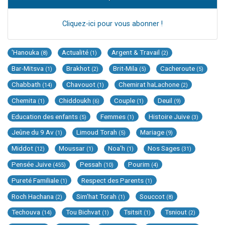
Cliquez-ici pour vous abonner !
'Hanouka
Actualité
Argent & Travail
(8)
(1)
(2)
Bar-Mitsva
Brakhot
Brit-Mila
Cacheroute
(1)
(2)
(5)
(5)
Chabbath
Chavouot
Chemirat haLachone
(14)
(1)
(2)
Chemita
Chiddoukh
Couple
Deuil
(1)
(6)
(1)
(9)
Education des enfants
Femmes
Histoire Juive
(5)
(1)
(3)
Jeûne du 9 Av
Limoud Torah
Mariage
(1)
(5)
(9)
Middot
Moussar
Noa'h
Nos Sages
(12)
(1)
(1)
(31)
Pensée Juive
Pessah
Pourim
(455)
(10)
(4)
Pureté Familiale
Respect des Parents
(1)
(1)
Roch Hachana
Sim'hat Torah
Souccot
(2)
(1)
(8)
Techouva
Tou Bichvat
Tsitsit
Tsniout
(14)
(1)
(1)
(2)