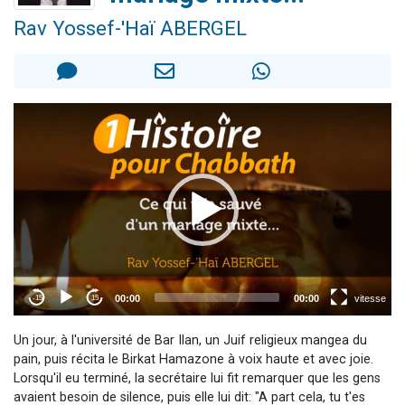
3 personnes viennent de faire un don pour Événements Torah-Box
Rav Yossef-'Haï ABERGEL
3 personnes viennent de nous rejoindre sur WhatsApp
11 personnes viennent de demander une bénédiction
Il reste 49 places pour étudier en groupe sur Zoom
2 personnes viennent de nous rejoindre sur WhatsApp
Un jour, à l'université de Bar Ilan, un Juif religieux mangea du
pain, puis récita le Birkat Hamazone à voix haute et avec joie.
Lorsqu'il eu terminé, la secrétaire lui fit remarquer que les gens
avaient besoin de silence, puis elle lui dit: "A part cela, tu t'es