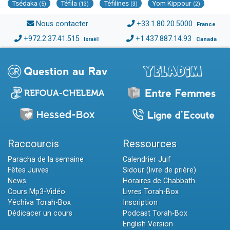
Tsédaka
Téfila
Téfilines
Yom Kippour
(5)
(13)
(3)
(2)
Nous contacter
+33.1.80.20.5000
France
+972.2.37.41.515
+1.437.887.14.93
Israël
Canada
Raccourcis
Ressources
Paracha de la semaine
Calendrier Juif
Fêtes Juives
Sidour (livre de prière)
News
Horaires de Chabbath
Cours Mp3-Vidéo
Livres Torah-Box
Yéchiva Torah-Box
Inscription
Dédicacer un cours
Podcast Torah-Box
English Version