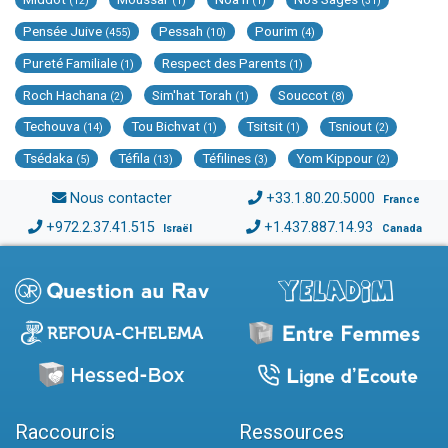
(12)
(1)
(1)
(31)
Pensée Juive
Pessah
Pourim
(455)
(10)
(4)
Pureté Familiale
Respect des Parents
(1)
(1)
Roch Hachana
Sim'hat Torah
Souccot
(2)
(1)
(8)
Techouva
Tou Bichvat
Tsitsit
Tsniout
(14)
(1)
(1)
(2)
Tsédaka
Téfila
Téfilines
Yom Kippour
(5)
(13)
(3)
(2)
Nous contacter
+33.1.80.20.5000
France
+972.2.37.41.515
+1.437.887.14.93
Israël
Canada
Raccourcis
Ressources