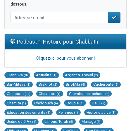
dessous.
Podcast 1 Histoire pour Chabbath
Cliquez-ici pour vous abonner !
'Hanouka
Actualité
Argent & Travail
(8)
(1)
(2)
Bar-Mitsva
Brakhot
Brit-Mila
Cacheroute
(1)
(2)
(5)
(5)
Chabbath
Chavouot
Chemirat haLachone
(14)
(1)
(2)
Chemita
Chiddoukh
Couple
Deuil
(1)
(6)
(1)
(9)
Education des enfants
Femmes
Histoire Juive
(5)
(1)
(3)
Jeûne du 9 Av
Limoud Torah
Mariage
(1)
(5)
(9)
Middot
Moussar
Noa'h
Nos Sages