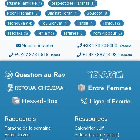
Pureté Familiale
Respect des Parents
(1)
(1)
Roch Hachana
Sim'hat Torah
Souccot
(2)
(1)
(8)
Techouva
Tou Bichvat
Tsitsit
Tsniout
(14)
(1)
(1)
(2)
Tsédaka
Téfila
Téfilines
Yom Kippour
(5)
(13)
(3)
(2)
Nous contacter
+33.1.80.20.5000
France
+972.2.37.41.515
+1.437.887.14.93
Israël
Canada
Raccourcis
Ressources
Paracha de la semaine
Calendrier Juif
Fêtes Juives
Sidour (livre de prière)