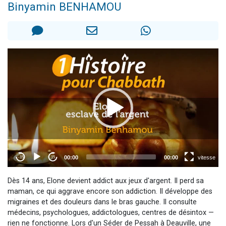
Binyamin BENHAMOU
61 personnes viennent de demander une bénédiction
Il reste 49 places pour étudier en groupe sur Zoom
Ariel vient de donner son Maasser
Nathaniel vient de donner son Maasser
4 personnes viennent de nous rejoindre sur WhatsApp
Dès 14 ans, Elone devient addict aux jeux d'argent. Il perd sa
maman, ce qui aggrave encore son addiction. Il développe des
migraines et des douleurs dans le bras gauche. Il consulte
médecins, psychologues, addictologues, centres de désintox —
rien ne fonctionne. Lors d'un Séder de Pessah à Deauville, une