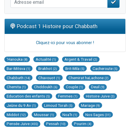
Podcast 1 Histoire pour Chabbath
Cliquez-ici pour vous abonner !
'Hanouka
Actualité
Argent & Travail
(8)
(1)
(2)
Bar-Mitsva
Brakhot
Brit-Mila
Cacheroute
(1)
(2)
(5)
(5)
Chabbath
Chavouot
Chemirat haLachone
(14)
(1)
(2)
Chemita
Chiddoukh
Couple
Deuil
(1)
(6)
(1)
(9)
Education des enfants
Femmes
Histoire Juive
(5)
(1)
(3)
Jeûne du 9 Av
Limoud Torah
Mariage
(1)
(5)
(9)
Middot
Moussar
Noa'h
Nos Sages
(12)
(1)
(1)
(31)
Pensée Juive
Pessah
Pourim
(455)
(10)
(4)