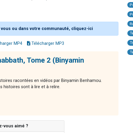
P
P
R
 vous ou dans votre communauté, cliquez-ici
T
T
harger MP4
Télécharger MP3
T
habbath, Tome 2 (Binyamin
histoires racontées en vidéos par Binyamin Benhamou.
histoires sont à lire et à relire.
z-vous aimé ?