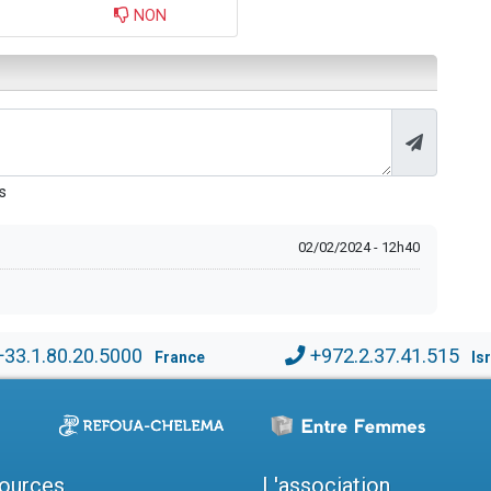
NON
s
02/02/2024 - 12h40
+33.1.80.20.5000
+972.2.37.41.515
France
Is
ources
L'association