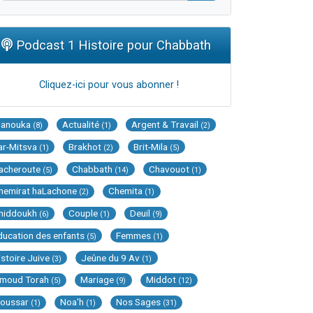
Podcast 1 Histoire pour Chabbath
Cliquez-ici pour vous abonner !
Hanouka
Actualité
Argent & Travail
(8)
(1)
(2)
ar-Mitsva
Brakhot
Brit-Mila
(1)
(2)
(5)
acheroute
Chabbath
Chavouot
(5)
(14)
(1)
hemirat haLachone
Chemita
(2)
(1)
hiddoukh
Couple
Deuil
(6)
(1)
(9)
ducation des enfants
Femmes
(5)
(1)
istoire Juive
Jeûne du 9 Av
(3)
(1)
imoud Torah
Mariage
Middot
(5)
(9)
(12)
oussar
Noa'h
Nos Sages
(1)
(1)
(31)