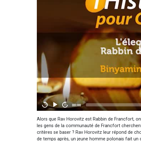
Alors que Rav Horovitz est Rabbin de Francfort, on l
les gens de la communauté de Francfort cherchent 
critères se baser ? Rav Horovitz leur répond de choi
de temps après, un jeune homme polonais fait un d