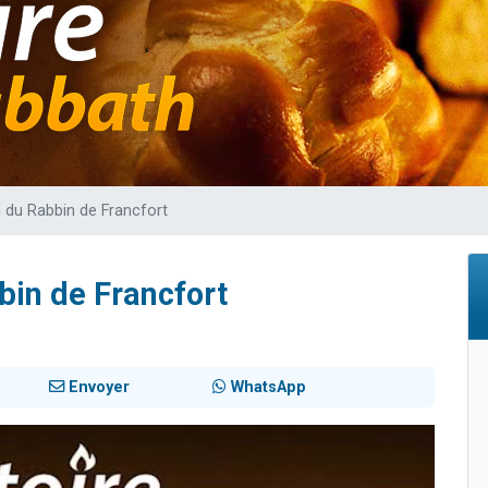
49 places pour étudier en groupe sur Zoom
viennent de nous rejoindre sur WhatsApp
viennent de nous rejoindre sur WhatsApp
les musiques dans Torah-Box Music
viennent de nous rejoindre sur WhatsApp
n du Rabbin de Francfort
bin de Francfort
Envoyer
WhatsApp