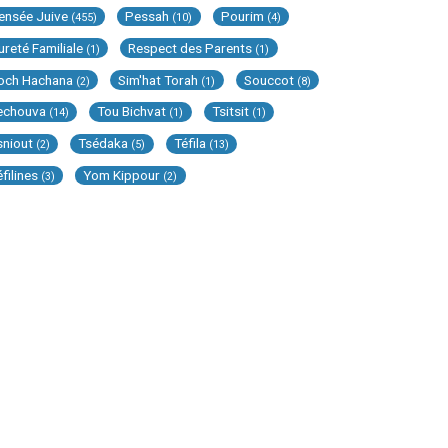
ensée Juive
Pessah
Pourim
(455)
(10)
(4)
ureté Familiale
Respect des Parents
(1)
(1)
och Hachana
Sim'hat Torah
Souccot
(2)
(1)
(8)
echouva
Tou Bichvat
Tsitsit
(14)
(1)
(1)
sniout
Tsédaka
Téfila
(2)
(5)
(13)
éfilines
Yom Kippour
(3)
(2)