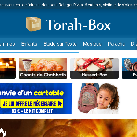
es viennent de faire un don pour Reloger Rivka, 6 enfants, victime de violences
es viennent de faire un don pour 1 Journée de Vacances Pour les Enfants
 viennent de demander une bénédiction
viennent de nous rejoindre sur WhatsApp
49 places pour étudier en groupe sur Zoom
emmes
Enfants
Etude sur Texte
Musique
Paracha
Di
nes viennent de faire un don pour Diane, 80 ans, dans un appartement insalu
 donner son Maasser
viennent de nous rejoindre sur WhatsApp
viennent de nous rejoindre sur WhatsApp
es viennent de faire un don pour 5 jours de vacances aux Orphelins
de donner son Maasser
viennent de nous rejoindre sur WhatsApp
 viennent de demander une bénédiction
lles musiques dans Torah-Box Music
nnes viennent de faire un don pour Sauvez la jambe de Yohan