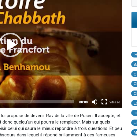
'
B
C
C
C
E
H
ui propose de devenir Rav de la ville de Posen. Il accepte, et
donc quelqu'un qui pourra le remplacer. Mais sur quels
L
sir celui qui saura le mieux répondre à trois questions. Et peu
M
iscours dans lequel il répond brillamment à ces fameuses