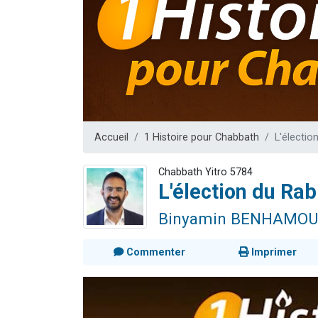
Il reste 
3 personnes 
2 personnes 
2 nouvel
6 personnes 
Accueil
1 Histoire pour Chabbath
L'électio
Chabbath Yitro 5784
L'élection du Rab
Binyamin BENHAMOU
Commenter
Imprimer