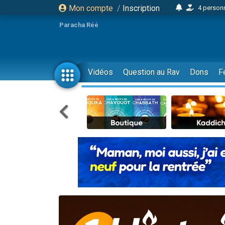
Mon compte
/
Inscription
4 personn
2 personn
Paracha Réé
17 personnes
4 personnes 
Il reste 
Vidéos
Question au Rav
Dons
F
23 person
Eva vient de
4 personnes 
3 personnes 
3 personn
Odaya vient 
2 personnes 
13 personnes
12 nouve
30 perso