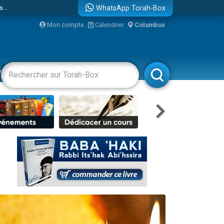
...
WhatsApp Torah-Box
Mon compte
Calendrier
Columbus
vertissements
Livres
Rabbanim
bre