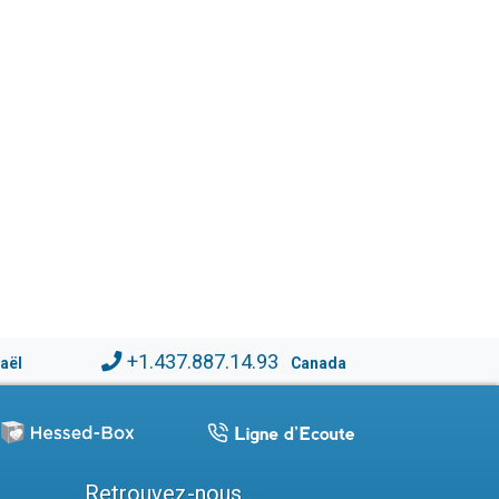
+1.437.887.14.93
raël
Canada
Retrouvez-nous...