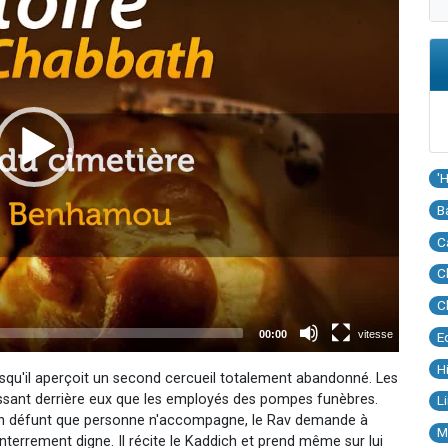
'
B
C
C
C
E
H
qu'il aperçoit un second cercueil totalement abandonné. Les
ssant derrière eux que les employés des pompes funèbres.
L
, un défunt que personne n'accompagne, le Rav demande à
M
nterrement digne. Il récite le Kaddich et prend même sur lui