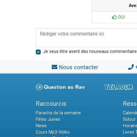
Ave
OUI
Je veux être averti des nouveaux commentaire
Nous contacter
Raccourcis
Ress
Paracha de la semaine
Calendr
Fêtes Juives
Sidour 
News
Horair
Cours Mp3-Vidéo
Livres