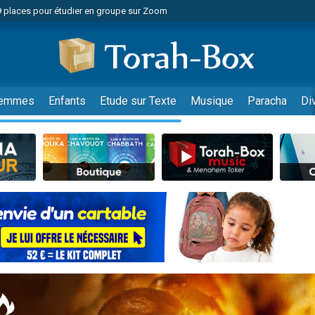
49 places pour étudier en groupe sur Zoom
nes viennent de faire un don pour Diane, 80 ans, dans un appartement insalu
viennent de nous rejoindre sur WhatsApp
viennent de nous rejoindre sur WhatsApp
es viennent de faire un don pour Reloger Rivka, 6 enfants, victime de violences
emmes
Enfants
Etude sur Texte
Musique
Paracha
Di
es viennent de faire un don pour 1 Journée de Vacances Pour les Enfants
 viennent de demander une bénédiction
viennent de nous rejoindre sur WhatsApp
49 places pour étudier en groupe sur Zoom
 donner son Maasser
viennent de nous rejoindre sur WhatsApp
viennent de nous rejoindre sur WhatsApp
de donner son Maasser
es viennent de faire un don pour 5 jours de vacances aux Orphelins
viennent de nous rejoindre sur WhatsApp