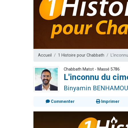
13 personnes
30 perso
Il reste 
12 nouve
29 personnes
Accueil
1 Histoire pour Chabbath
L'inconnu
Chabbath Matot - Massé 5786
L'inconnu du cim
Binyamin BENHAMOU
Commenter
Imprimer