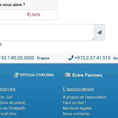
z-vous aimé ?
NON
s
+33.1.80.20.5000
+972.2.37.41.515
France
Is
ources
L'association
ier Juif
A propos de l'association
(livre de prière)
Faire un don !
es de Chabbath
Mentions légales
 Torah-Box
Nous contacter