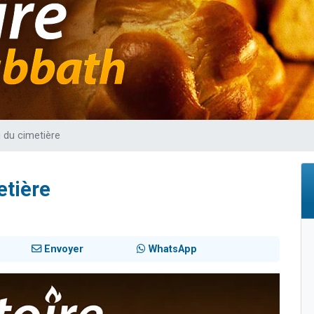
 viennent de demander une bénédiction
nnes viennent de faire un don pour Sauvez la jambe de Yohan
49 places pour étudier en groupe sur Zoom
lles musiques dans Torah-Box Music
 viennent de demander une bénédiction
 du cimetière
etière
Envoyer
WhatsApp