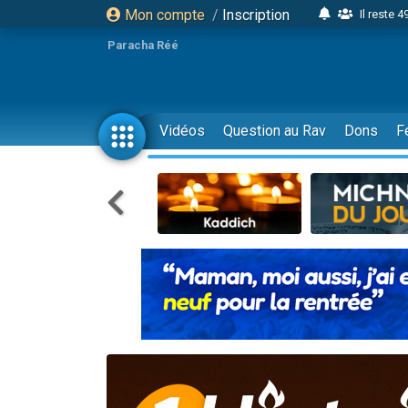
Mon compte
/
Inscription
Il reste 
16 person
Paracha Réé
2 personnes 
6 personnes 
4 personn
Vidéos
Question au Rav
Dons
F
2 personn
17 personnes
4 personnes 
Il reste 
Eva vient de
4 personnes 
3 personnes 
Odaya vient 
3 personn
2 personnes 