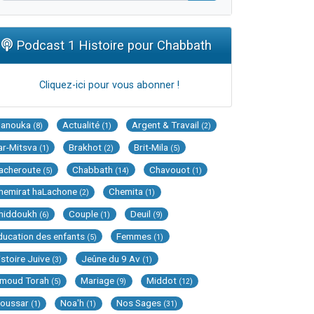
Podcast 1 Histoire pour Chabbath
Cliquez-ici pour vous abonner !
Hanouka
Actualité
Argent & Travail
(8)
(1)
(2)
ar-Mitsva
Brakhot
Brit-Mila
(1)
(2)
(5)
acheroute
Chabbath
Chavouot
(5)
(14)
(1)
hemirat haLachone
Chemita
(2)
(1)
hiddoukh
Couple
Deuil
(6)
(1)
(9)
ducation des enfants
Femmes
(5)
(1)
istoire Juive
Jeûne du 9 Av
(3)
(1)
imoud Torah
Mariage
Middot
(5)
(9)
(12)
oussar
Noa'h
Nos Sages
(1)
(1)
(31)