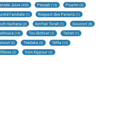
ensée Juive
Pessah
Pourim
(455)
(10)
(4)
ureté Familiale
Respect des Parents
(1)
(1)
och Hachana
Sim'hat Torah
Souccot
(2)
(1)
(8)
echouva
Tou Bichvat
Tsitsit
(14)
(1)
(1)
sniout
Tsédaka
Téfila
(2)
(5)
(13)
éfilines
Yom Kippour
(3)
(2)