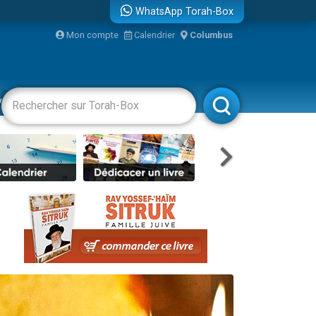
WhatsApp Torah-Box
bre
Mon compte
Calendrier
Columbus
...
vertissements
Livres
Rabbanim