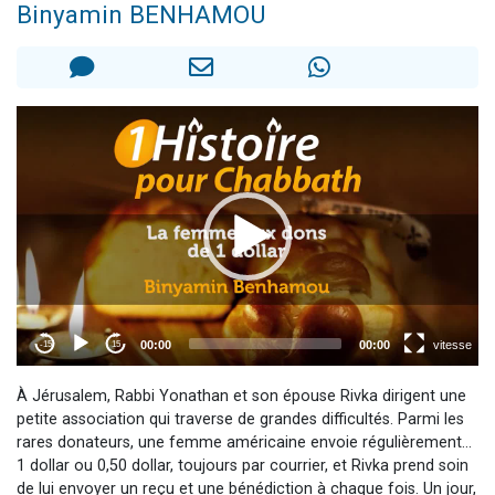
Binyamin BENHAMOU
2 personnes viennent de nous rejoindre sur WhatsApp
13 personnes viennent de demander une bénédiction
Il reste 49 places pour étudier en groupe sur Zoom
12 nouvelles musiques dans Torah-Box Music
2 personnes viennent de nous rejoindre sur WhatsApp
À Jérusalem, Rabbi Yonathan et son épouse Rivka dirigent une
petite association qui traverse de grandes difficultés. Parmi les
rares donateurs, une femme américaine envoie régulièrement…
1 dollar ou 0,50 dollar, toujours par courrier, et Rivka prend soin
de lui envoyer un reçu et une bénédiction à chaque fois. Un jour,