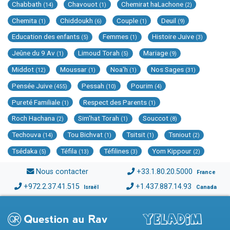
Chabbath
Chavouot
Chemirat haLachone
(14)
(1)
(2)
Chemita
Chiddoukh
Couple
Deuil
(1)
(6)
(1)
(9)
Education des enfants
Femmes
Histoire Juive
(5)
(1)
(3)
Jeûne du 9 Av
Limoud Torah
Mariage
(1)
(5)
(9)
Middot
Moussar
Noa'h
Nos Sages
(12)
(1)
(1)
(31)
Pensée Juive
Pessah
Pourim
(455)
(10)
(4)
Pureté Familiale
Respect des Parents
(1)
(1)
Roch Hachana
Sim'hat Torah
Souccot
(2)
(1)
(8)
Techouva
Tou Bichvat
Tsitsit
Tsniout
(14)
(1)
(1)
(2)
Tsédaka
Téfila
Téfilines
Yom Kippour
(5)
(13)
(3)
(2)
Nous contacter
+33.1.80.20.5000
France
+972.2.37.41.515
+1.437.887.14.93
Israël
Canada