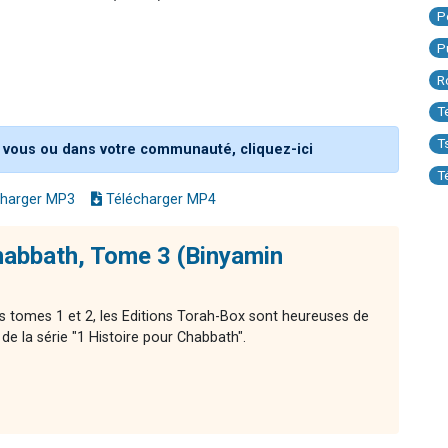
P
P
R
T
T
 vous ou dans votre communauté, cliquez-ici
T
harger MP3
Télécharger MP4
habbath, Tome 3 (Binyamin
s tomes 1 et 2, les Editions Torah-Box sont heureuses de
e la série "1 Histoire pour Chabbath".