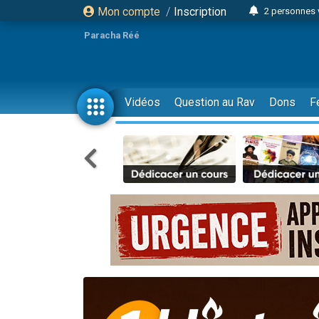
Mon compte
/
Inscription
2 personnes 
3 personnes 
Paracha Réé
2 nouvel
8 personn
4 personn
Vidéos
Question au Rav
Dons
F
Nouvelle émis
61 personnes
39 perso
Il reste 
Ariel vient 
Nathaniel vi
6 personn
2 personn
10 personnes
Il reste 