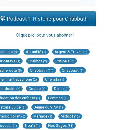
Podcast 1 Histoire pour Chabbath
Cliquez-ici pour vous abonner !
Hanouka
Actualité
Argent & Travail
(8)
(1)
(2)
ar-Mitsva
Brakhot
Brit-Mila
(1)
(2)
(5)
acheroute
Chabbath
Chavouot
(5)
(14)
(1)
hemirat haLachone
Chemita
(2)
(1)
hiddoukh
Couple
Deuil
(6)
(1)
(9)
ducation des enfants
Femmes
(5)
(1)
istoire Juive
Jeûne du 9 Av
(3)
(1)
imoud Torah
Mariage
Middot
(5)
(9)
(12)
oussar
Noa'h
Nos Sages
(1)
(1)
(31)