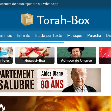
viennent de nous rejoindre sur WhatsApp
viennent de nous rejoindre sur WhatsApp
les musiques dans Torah-Box Music
es viennent de faire un don pour Tsédaka : pauvres d'Israel
es viennent de faire un don pour Diane, 80 ans, dans un appartement insalub
emmes
Enfants
Etude sur Texte
Musique
Paracha
Di
sion radio : Visions de grandeur n°104 : Le Chabbath et le Birkat Hamazone à 
 viennent de demander une bénédiction
nnes viennent de faire un don pour Sauvez la jambe de Yohan
49 places pour étudier en groupe sur Zoom
de donner son Maasser
ent de donner son Maasser
es viennent de faire un don pour 5 enfants déjà orphelins risquent de perdre
es viennent de faire un don pour Reloger Rivka, 6 enfants, victime de violences
 viennent de demander une bénédiction
49 places pour étudier en groupe sur Zoom