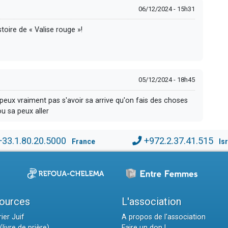
06/12/2024 - 15h31
toire de « Valise rouge »!
05/12/2024 - 18h45
peux vraiment pas s'avoir sa arrive qu'on fais des choses
u sa peux aller
+33.1.80.20.5000
+972.2.37.41.515
France
Is
ources
L'association
ier Juif
A propos de l'association
(livre de prière)
Faire un don !