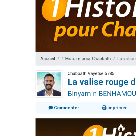
Dovan vient 
2 personnes 
2 personnes 
Malgorzata v
3 personnes 
Accueil
1 Histoire pour Chabbath
La valise
Chabbath Vayétsé 5785
La valise rouge d
Binyamin BENHAMOU
Commenter
Imprimer