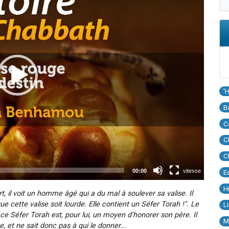
'
B
C
C
C
E
H
, il voit un homme âgé qui a du mal à soulever sa valise. Il
que cette valise soit lourde. Elle contient un Séfer Torah !". Le
L
ce Séfer Torah est, pour lui, un moyen d'honorer son père. Il
M
 et ne sait donc pas à qui le donner...