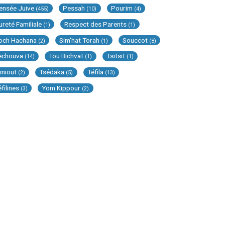
ensée Juive
Pessah
Pourim
(455)
(10)
(4)
ureté Familiale
Respect des Parents
(1)
(1)
och Hachana
Sim'hat Torah
Souccot
(2)
(1)
(8)
echouva
Tou Bichvat
Tsitsit
(14)
(1)
(1)
sniout
Tsédaka
Téfila
(2)
(5)
(13)
éfilines
Yom Kippour
(3)
(2)