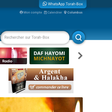
WhatsApp Torah-Box
Mon compte
Calendrier
Columbus
re
vertissements
Livres
Rabbanim
travers le temps
 leur maman
...