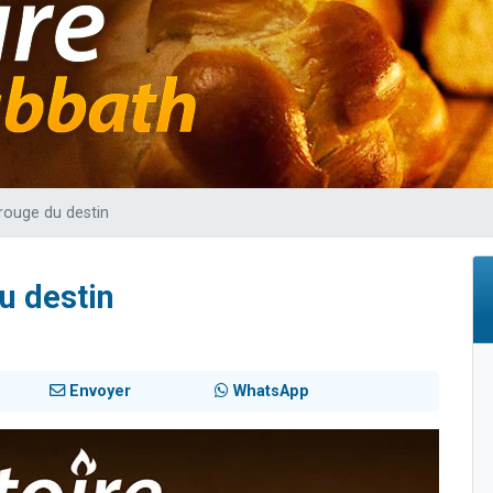
de donner son Maasser
viennent de nous rejoindre sur WhatsApp
viennent de nous rejoindre sur WhatsApp
ient de donner son Maasser
viennent de nous rejoindre sur WhatsApp
 rouge du destin
u destin
Envoyer
WhatsApp