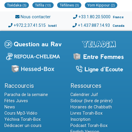
Tsédaka
Téfila
Téfilines
Yom Kippour
(5)
(13)
(3)
(2)
Nous contacter
+33.1.80.20.5000
France
+972.2.37.41.515
+1.437.887.14.93
Israël
Canada
Raccourcis
Ressources
Paracha de la semaine
Calendrier Juif
Fêtes Juives
Sidour (livre de prière)
News
Horaires de Chabbath
Cours Mp3-Vidéo
Livres Torah-Box
Yéchiva Torah-Box
Inscription
Dédicacer un cours
Podcast Torah-Box
English Version