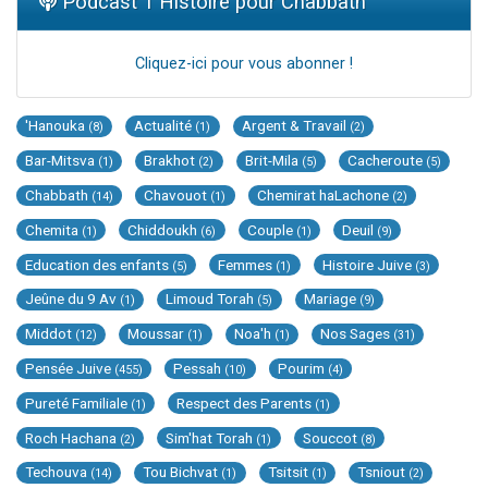
Podcast 1 Histoire pour Chabbath
Cliquez-ici pour vous abonner !
'Hanouka
Actualité
Argent & Travail
(8)
(1)
(2)
Bar-Mitsva
Brakhot
Brit-Mila
Cacheroute
(1)
(2)
(5)
(5)
Chabbath
Chavouot
Chemirat haLachone
(14)
(1)
(2)
Chemita
Chiddoukh
Couple
Deuil
(1)
(6)
(1)
(9)
Education des enfants
Femmes
Histoire Juive
(5)
(1)
(3)
Jeûne du 9 Av
Limoud Torah
Mariage
(1)
(5)
(9)
Middot
Moussar
Noa'h
Nos Sages
(12)
(1)
(1)
(31)
Pensée Juive
Pessah
Pourim
(455)
(10)
(4)
Pureté Familiale
Respect des Parents
(1)
(1)
Roch Hachana
Sim'hat Torah
Souccot
(2)
(1)
(8)
Techouva
Tou Bichvat
Tsitsit
Tsniout
(14)
(1)
(1)
(2)