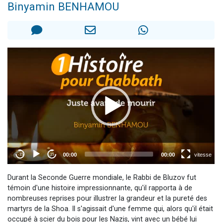
Binyamin BENHAMOU
61 personnes viennent de demander une bénédiction
Il reste 49 places pour étudier en groupe sur Zoom
Ariel vient de donner son Maasser
Nathaniel vient de donner son Maasser
4 personnes viennent de nous rejoindre sur WhatsApp
Durant la Seconde Guerre mondiale, le Rabbi de Bluzov fut
témoin d'une histoire impressionnante, qu'il rapporta à de
nombreuses reprises pour illustrer la grandeur et la pureté des
martyrs de la Shoa. Il s'agissait d'une femme qui, alors qu'il était
occupé à scier du bois pour les Nazis, vint avec un bébé lui