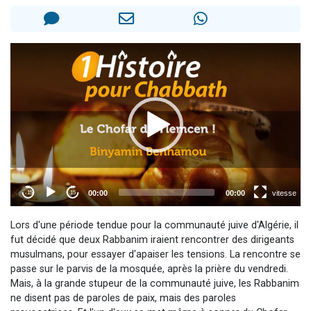
3 personnes viennent de nous rejoindre sur WhatsApp
2 personnes viennent de nous rejoindre sur WhatsApp
3 personnes viennent de nous rejoindre sur WhatsApp
2 nouvelles musiques dans Torah-Box Music
4 personnes viennent de faire un don pour Reloger Rivka, 6 enfants, victime de violences...
Lors d'une période tendue pour la communauté juive d'Algérie, il
fut décidé que deux Rabbanim iraient rencontrer des dirigeants
musulmans, pour essayer d'apaiser les tensions. La rencontre se
passe sur le parvis de la mosquée, après la prière du vendredi.
Mais, à la grande stupeur de la communauté juive, les Rabbanim
ne disent pas de paroles de paix, mais des paroles