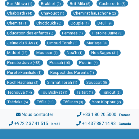
Bar-Mitsva
Brakhot
Brit-Mila
Cacheroute
(1)
(2)
(5)
(5)
Chabbath
Chavouot
Chemirat haLachone
(14)
(1)
(2)
Chemita
Chiddoukh
Couple
Deuil
(1)
(6)
(1)
(9)
Education des enfants
Femmes
Histoire Juive
(5)
(1)
(3)
Jeûne du 9 Av
Limoud Torah
Mariage
(1)
(5)
(9)
Middot
Moussar
Noa'h
Nos Sages
(12)
(1)
(1)
(31)
Pensée Juive
Pessah
Pourim
(455)
(10)
(4)
Pureté Familiale
Respect des Parents
(1)
(1)
Roch Hachana
Sim'hat Torah
Souccot
(2)
(1)
(8)
Techouva
Tou Bichvat
Tsitsit
Tsniout
(14)
(1)
(1)
(2)
Tsédaka
Téfila
Téfilines
Yom Kippour
(5)
(13)
(3)
(2)
Nous contacter
+33.1.80.20.5000
France
+972.2.37.41.515
+1.437.887.14.93
Israël
Canada