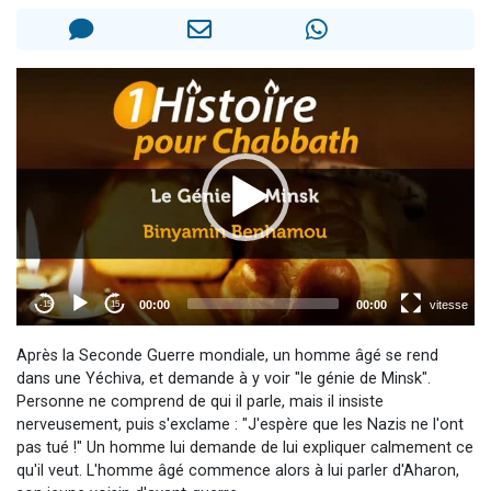
Il reste 49 places pour étudier en groupe sur Zoom
12 nouvelles musiques dans Torah-Box Music
3 personnes viennent de nous rejoindre sur WhatsApp
2 personnes viennent de nous rejoindre sur WhatsApp
2 personnes viennent de nous rejoindre sur WhatsApp
Après la Seconde Guerre mondiale, un homme âgé se rend
dans une Yéchiva, et demande à y voir "le génie de Minsk".
Personne ne comprend de qui il parle, mais il insiste
nerveusement, puis s'exclame : "J'espère que les Nazis ne l'ont
pas tué !" Un homme lui demande de lui expliquer calmement ce
qu'il veut. L'homme âgé commence alors à lui parler d'Aharon,