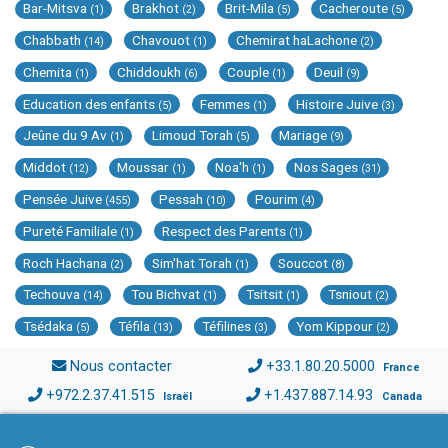
Bar-Mitsva
Brakhot
Brit-Mila
Cacheroute
(1)
(2)
(5)
(5)
Chabbath
Chavouot
Chemirat haLachone
(14)
(1)
(2)
Chemita
Chiddoukh
Couple
Deuil
(1)
(6)
(1)
(9)
Education des enfants
Femmes
Histoire Juive
(5)
(1)
(3)
Jeûne du 9 Av
Limoud Torah
Mariage
(1)
(5)
(9)
Middot
Moussar
Noa'h
Nos Sages
(12)
(1)
(1)
(31)
Pensée Juive
Pessah
Pourim
(455)
(10)
(4)
Pureté Familiale
Respect des Parents
(1)
(1)
Roch Hachana
Sim'hat Torah
Souccot
(2)
(1)
(8)
Techouva
Tou Bichvat
Tsitsit
Tsniout
(14)
(1)
(1)
(2)
Tsédaka
Téfila
Téfilines
Yom Kippour
(5)
(13)
(3)
(2)
Nous contacter
+33.1.80.20.5000
France
+972.2.37.41.515
+1.437.887.14.93
Israël
Canada