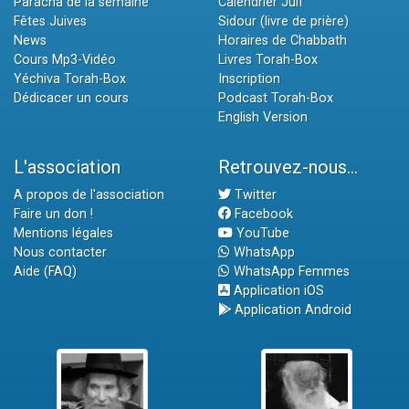
Paracha de la semaine
Calendrier Juif
Fêtes Juives
Sidour (livre de prière)
News
Horaires de Chabbath
Cours Mp3-Vidéo
Livres Torah-Box
Yéchiva Torah-Box
Inscription
Dédicacer un cours
Podcast Torah-Box
English Version
L'association
Retrouvez-nous...
A propos de l'association
Twitter
Faire un don !
Facebook
Mentions légales
YouTube
Nous contacter
WhatsApp
Aide (FAQ)
WhatsApp Femmes
Application iOS
Application Android