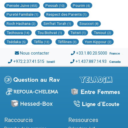
Pensée Juive
Pessah
Pourim
(455)
(10)
(4)
Pureté Familiale
Respect des Parents
(1)
(1)
Roch Hachana
Sim'hat Torah
Souccot
(2)
(1)
(8)
Techouva
Tou Bichvat
Tsitsit
Tsniout
(14)
(1)
(1)
(2)
Tsédaka
Téfila
Téfilines
Yom Kippour
(5)
(13)
(3)
(2)
Nous contacter
+33.1.80.20.5000
France
+972.2.37.41.515
+1.437.887.14.93
Israël
Canada
Raccourcis
Ressources