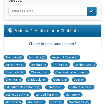
dessous.
Podcast 1 Histoire pour Chabbath
Cliquez-ici pour vous abonner !
'Hanouka
Actualité
Argent & Travail
(8)
(1)
(2)
Bar-Mitsva
Brakhot
Brit-Mila
Cacheroute
(1)
(2)
(5)
(5)
Chabbath
Chavouot
Chemirat haLachone
(14)
(1)
(2)
Chemita
Chiddoukh
Couple
Deuil
(1)
(6)
(1)
(9)
Education des enfants
Femmes
Histoire Juive
(5)
(1)
(3)
Jeûne du 9 Av
Limoud Torah
Mariage
(1)
(5)
(9)
Middot
Moussar
Noa'h
Nos Sages
(12)
(1)
(1)
(31)