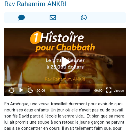
Rav Rahamim ANKRI
2 personnes viennent de nous rejoindre sur WhatsApp
13 personnes viennent de demander une bénédiction
Il reste 49 places pour étudier en groupe sur Zoom
12 nouvelles musiques dans Torah-Box Music
2 personnes viennent de nous rejoindre sur WhatsApp
En Amérique, une veuve travaillait durement pour avoir de quoi
nourir ses deux enfants. Un jour où elle n'avait pas eu de travail,
son fils David partit à l'école le ventre vide... Et bien que sa mère
lui ait promis une soupe à son retour, le jeune garçon ne parvint
pas à se concentrer en cours. Il avait tellement faim que, pour