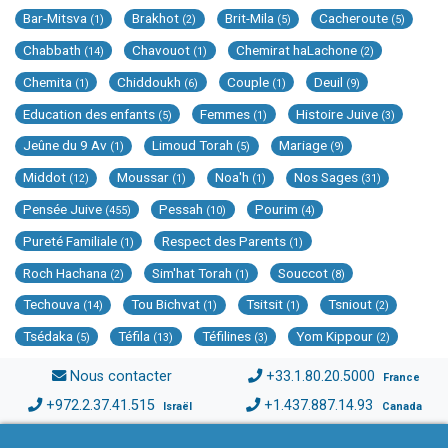
Bar-Mitsva
Brakhot
Brit-Mila
Cacheroute
(1)
(2)
(5)
(5)
Chabbath
Chavouot
Chemirat haLachone
(14)
(1)
(2)
Chemita
Chiddoukh
Couple
Deuil
(1)
(6)
(1)
(9)
Education des enfants
Femmes
Histoire Juive
(5)
(1)
(3)
Jeûne du 9 Av
Limoud Torah
Mariage
(1)
(5)
(9)
Middot
Moussar
Noa'h
Nos Sages
(12)
(1)
(1)
(31)
Pensée Juive
Pessah
Pourim
(455)
(10)
(4)
Pureté Familiale
Respect des Parents
(1)
(1)
Roch Hachana
Sim'hat Torah
Souccot
(2)
(1)
(8)
Techouva
Tou Bichvat
Tsitsit
Tsniout
(14)
(1)
(1)
(2)
Tsédaka
Téfila
Téfilines
Yom Kippour
(5)
(13)
(3)
(2)
Nous contacter
+33.1.80.20.5000
France
+972.2.37.41.515
+1.437.887.14.93
Israël
Canada