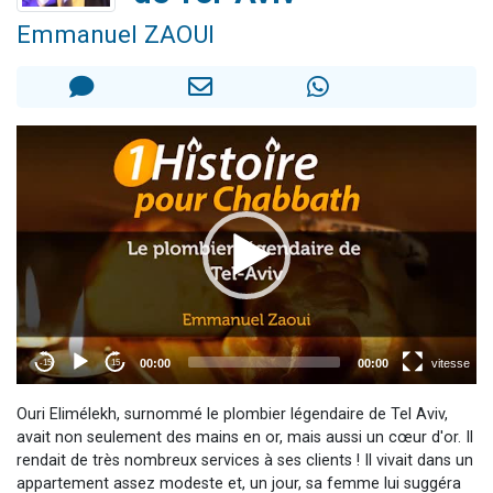
13 personnes viennent de demander une bénédiction
Emmanuel ZAOUI
30 personnes viennent de faire un don pour Sauvez la jambe de Yohan
Il reste 49 places pour étudier en groupe sur Zoom
12 nouvelles musiques dans Torah-Box Music
29 personnes viennent de demander une bénédiction
Ouri Elimélekh, surnommé le plombier légendaire de Tel Aviv,
avait non seulement des mains en or, mais aussi un cœur d'or. Il
rendait de très nombreux services à ses clients ! Il vivait dans un
appartement assez modeste et, un jour, sa femme lui suggéra