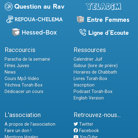
Raccourcis
Ressources
Paracha de la semaine
Calendrier Juif
Fêtes Juives
Sidour (livre de prière)
News
Horaires de Chabbath
Cours Mp3-Vidéo
Livres Torah-Box
Yéchiva Torah-Box
Inscription
Dédicacer un cours
Podcast Torah-Box
English Version
L'association
Retrouvez-nous...
A propos de l'association
Twitter
Faire un don !
Facebook
Mentions légales
YouTube