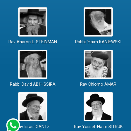
Rav Aharon L. STEINMAN
Rabbi 'Haïm KANIEWSKI
Rabbi David ABI'HSSIRA
Rav Chlomo AMAR
Rav Israël GANTZ
Rav Yossef-Haïm SITRUK