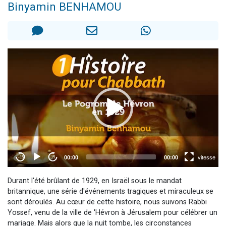
Binyamin BENHAMOU
2 personnes viennent de nous rejoindre sur WhatsApp
13 personnes viennent de demander une bénédiction
Il reste 49 places pour étudier en groupe sur Zoom
12 nouvelles musiques dans Torah-Box Music
2 personnes viennent de nous rejoindre sur WhatsApp
Durant l'été brûlant de 1929, en Israël sous le mandat
britannique, une série d'événements tragiques et miraculeux se
sont déroulés. Au cœur de cette histoire, nous suivons Rabbi
Yossef, venu de la ville de 'Hévron à Jérusalem pour célébrer un
mariage. Mais alors que la nuit tombe, les circonstances