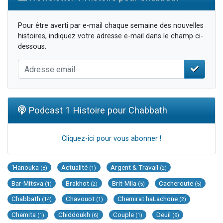
Pour être averti par e-mail chaque semaine des nouvelles
histoires, indiquez votre adresse e-mail dans le champ ci-
dessous.
Podcast 1 Histoire pour Chabbath
Cliquez-ici pour vous abonner !
'Hanouka
Actualité
Argent & Travail
(8)
(1)
(2)
Bar-Mitsva
Brakhot
Brit-Mila
Cacheroute
(1)
(2)
(5)
(5)
Chabbath
Chavouot
Chemirat haLachone
(14)
(1)
(2)
Chemita
Chiddoukh
Couple
Deuil
(1)
(6)
(1)
(9)