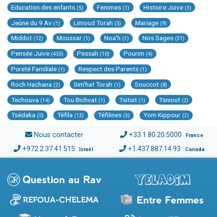
Education des enfants
Femmes
Histoire Juive
(5)
(1)
(3)
Jeûne du 9 Av
Limoud Torah
Mariage
(1)
(5)
(9)
Middot
Moussar
Noa'h
Nos Sages
(12)
(1)
(1)
(31)
Pensée Juive
Pessah
Pourim
(455)
(10)
(4)
Pureté Familiale
Respect des Parents
(1)
(1)
Roch Hachana
Sim'hat Torah
Souccot
(2)
(1)
(8)
Techouva
Tou Bichvat
Tsitsit
Tsniout
(14)
(1)
(1)
(2)
Tsédaka
Téfila
Téfilines
Yom Kippour
(5)
(13)
(3)
(2)
Nous contacter
+33.1.80.20.5000
France
+972.2.37.41.515
+1.437.887.14.93
Israël
Canada