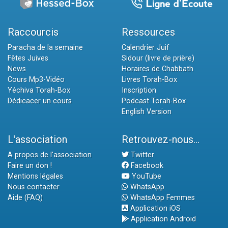
Raccourcis
Ressources
Paracha de la semaine
Calendrier Juif
Fêtes Juives
Sidour (livre de prière)
News
Horaires de Chabbath
Cours Mp3-Vidéo
Livres Torah-Box
Yéchiva Torah-Box
Inscription
Dédicacer un cours
Podcast Torah-Box
English Version
L'association
Retrouvez-nous...
A propos de l'association
Twitter
Faire un don !
Facebook
Mentions légales
YouTube
Nous contacter
WhatsApp
Aide (FAQ)
WhatsApp Femmes
Application iOS
Application Android