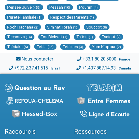
Pensée Juive
Pessah
Pourim
(455)
(10)
(4)
Pureté Familiale
Respect des Parents
(1)
(1)
Roch Hachana
Sim'hat Torah
Souccot
(2)
(1)
(8)
Techouva
Tou Bichvat
Tsitsit
Tsniout
(14)
(1)
(1)
(2)
Tsédaka
Téfila
Téfilines
Yom Kippour
(5)
(13)
(3)
(2)
Nous contacter
+33.1.80.20.5000
France
+972.2.37.41.515
+1.437.887.14.93
Israël
Canada
Raccourcis
Ressources