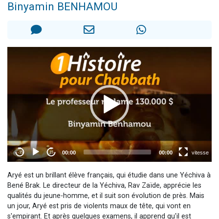
Binyamin BENHAMOU
4 personnes viennent de nous rejoindre sur WhatsApp
3 personnes viennent de nous rejoindre sur WhatsApp
3 personnes viennent de faire un don pour 5 jours de vacances aux Orphelins
Odaya vient de donner son Maasser
2 personnes viennent de faire un don pour Tsédaka : pauvres d'Israel
Aryé est un brillant élève français, qui étudie dans une Yéchiva à
Bené Brak. Le directeur de la Yéchiva, Rav Zaïde, apprécie les
qualités du jeune-homme, et il suit son évolution de près. Mais
un jour, Aryé est pris de violents maux de tête, qui vont en
s'empirant. Et après quelques examens, il apprend qu'il est