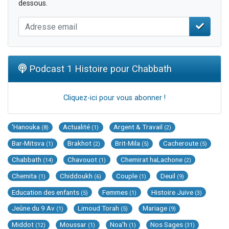
dessous.
Podcast 1 Histoire pour Chabbath
Cliquez-ici pour vous abonner !
'Hanouka
Actualité
Argent & Travail
(8)
(1)
(2)
Bar-Mitsva
Brakhot
Brit-Mila
Cacheroute
(1)
(2)
(5)
(5)
Chabbath
Chavouot
Chemirat haLachone
(14)
(1)
(2)
Chemita
Chiddoukh
Couple
Deuil
(1)
(6)
(1)
(9)
Education des enfants
Femmes
Histoire Juive
(5)
(1)
(3)
Jeûne du 9 Av
Limoud Torah
Mariage
(1)
(5)
(9)
Middot
Moussar
Noa'h
Nos Sages
(12)
(1)
(1)
(31)