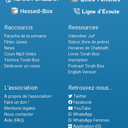
Raccourcis
Ressources
Paracha de la semaine
Calendrier Juif
Fêtes Juives
Sidour (livre de prière)
News
Horaires de Chabbath
Cours Mp3-Vidéo
Livres Torah-Box
Yéchiva Torah-Box
Inscription
Dédicacer un cours
Podcast Torah-Box
English Version
L'association
Retrouvez-nous...
A propos de l'association
Twitter
Faire un don !
Facebook
Mentions légales
YouTube
Nous contacter
WhatsApp
Aide (FAQ)
WhatsApp Femmes
Application iOS