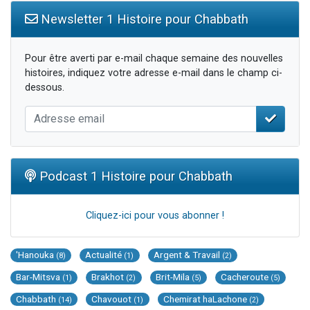
Newsletter 1 Histoire pour Chabbath
Pour être averti par e-mail chaque semaine des nouvelles
histoires, indiquez votre adresse e-mail dans le champ ci-
dessous.
Podcast 1 Histoire pour Chabbath
Cliquez-ici pour vous abonner !
'Hanouka
Actualité
Argent & Travail
(8)
(1)
(2)
Bar-Mitsva
Brakhot
Brit-Mila
Cacheroute
(1)
(2)
(5)
(5)
Chabbath
Chavouot
Chemirat haLachone
(14)
(1)
(2)