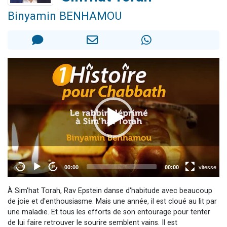
Nouvelle émission radio : Visions de grandeur n°104 : Le Chabbath et le Birkat Hamazone à travers le temps
Binyamin BENHAMOU
61 personnes viennent de demander une bénédiction
Ariel vient de donner son Maasser
Il reste 49 places pour étudier en groupe sur Zoom
Eva vient de donner son Maasser
À Sim'hat Torah, Rav Epstein danse d'habitude avec beaucoup
de joie et d'enthousiasme. Mais une année, il est cloué au lit par
une maladie. Et tous les efforts de son entourage pour tenter
de lui faire retrouver le sourire semblent vains. Il est