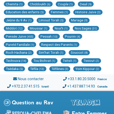
Chemita
Chiddoukh
Couple
Deuil
(1)
(6)
(1)
(9)
Education des enfants
Femmes
Histoire Juive
(5)
(1)
(3)
Jeûne du 9 Av
Limoud Torah
Mariage
(1)
(5)
(9)
Middot
Moussar
Noa'h
Nos Sages
(12)
(1)
(1)
(31)
Pensée Juive
Pessah
Pourim
(455)
(10)
(4)
Pureté Familiale
Respect des Parents
(1)
(1)
Roch Hachana
Sim'hat Torah
Souccot
(2)
(1)
(8)
Techouva
Tou Bichvat
Tsitsit
Tsniout
(14)
(1)
(1)
(2)
Tsédaka
Téfila
Téfilines
Yom Kippour
(5)
(13)
(3)
(2)
Nous contacter
+33.1.80.20.5000
France
+972.2.37.41.515
+1.437.887.14.93
Israël
Canada