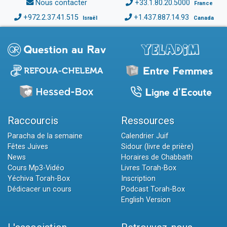
Nous contacter
+33.1.80.20.5000
France
+972.2.37.41.515
+1.437.887.14.93
Israël
Canada
Raccourcis
Ressources
Paracha de la semaine
Calendrier Juif
Fêtes Juives
Sidour (livre de prière)
News
Horaires de Chabbath
Cours Mp3-Vidéo
Livres Torah-Box
Yéchiva Torah-Box
Inscription
Dédicacer un cours
Podcast Torah-Box
English Version