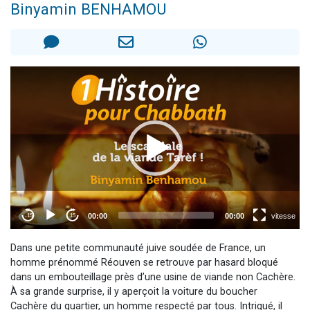
Binyamin BENHAMOU
3 personnes viennent de nous rejoindre sur WhatsApp
11 personnes viennent de demander une bénédiction
Il reste 49 places pour étudier en groupe sur Zoom
3 personnes viennent de faire un don pour Diane, 80 ans, dans un appartement insalubre
5 personnes viennent de faire un don pour Reloger Rivka, 6 enfants, victime de violences...
Dans une petite communauté juive soudée de France, un
homme prénommé Réouven se retrouve par hasard bloqué
dans un embouteillage près d’une usine de viande non Cachère.
À sa grande surprise, il y aperçoit la voiture du boucher
Cachère du quartier, un homme respecté par tous. Intrigué, il