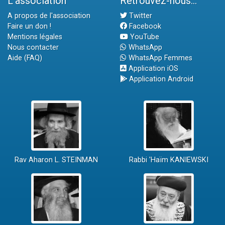
L'association
Retrouvez-nous...
A propos de l'association
Twitter
Faire un don !
Facebook
Mentions légales
YouTube
Nous contacter
WhatsApp
Aide (FAQ)
WhatsApp Femmes
Application iOS
Application Android
Rav Aharon L. STEINMAN
Rabbi 'Haïm KANIEWSKI