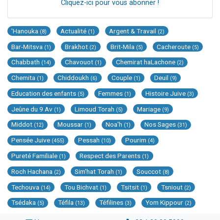
Cliquez-ici pour vous abonner !
'Hanouka
Actualité
Argent & Travail
(8)
(1)
(2)
Bar-Mitsva
Brakhot
Brit-Mila
Cacheroute
(1)
(2)
(5)
(5)
Chabbath
Chavouot
Chemirat haLachone
(14)
(1)
(2)
Chemita
Chiddoukh
Couple
Deuil
(1)
(6)
(1)
(9)
Education des enfants
Femmes
Histoire Juive
(5)
(1)
(3)
Jeûne du 9 Av
Limoud Torah
Mariage
(1)
(5)
(9)
Middot
Moussar
Noa'h
Nos Sages
(12)
(1)
(1)
(31)
Pensée Juive
Pessah
Pourim
(455)
(10)
(4)
Pureté Familiale
Respect des Parents
(1)
(1)
Roch Hachana
Sim'hat Torah
Souccot
(2)
(1)
(8)
Techouva
Tou Bichvat
Tsitsit
Tsniout
(14)
(1)
(1)
(2)
Tsédaka
Téfila
Téfilines
Yom Kippour
(5)
(13)
(3)
(2)