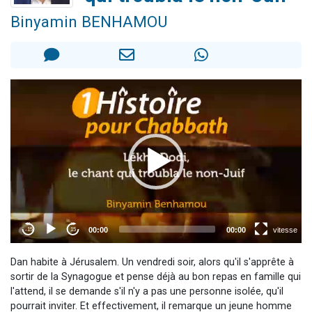
13 personnes viennent de demander une bénédiction
Binyamin BENHAMOU
30 personnes viennent de faire un don pour Sauvez la jambe de Yohan
Il reste 49 places pour étudier en groupe sur Zoom
12 nouvelles musiques dans Torah-Box Music
29 personnes viennent de demander une bénédiction
Dan habite à Jérusalem. Un vendredi soir, alors qu'il s'apprête à
sortir de la Synagogue et pense déjà au bon repas en famille qui
l'attend, il se demande s'il n'y a pas une personne isolée, qu'il
pourrait inviter. Et effectivement, il remarque un jeune homme