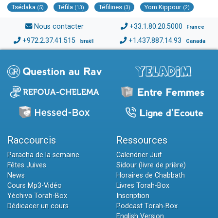
Tsédaka
Téfila
Téfilines
Yom Kippour
(5)
(13)
(3)
(2)
Nous contacter
+33.1.80.20.5000
France
+972.2.37.41.515
+1.437.887.14.93
Israël
Canada
Raccourcis
Ressources
Paracha de la semaine
Calendrier Juif
Fêtes Juives
Sidour (livre de prière)
News
Horaires de Chabbath
Cours Mp3-Vidéo
Livres Torah-Box
Yéchiva Torah-Box
Inscription
Dédicacer un cours
Podcast Torah-Box
English Version