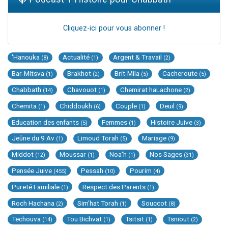
Cliquez-ici pour vous abonner !
'Hanouka
Actualité
Argent & Travail
(8)
(1)
(2)
Bar-Mitsva
Brakhot
Brit-Mila
Cacheroute
(1)
(2)
(5)
(5)
Chabbath
Chavouot
Chemirat haLachone
(14)
(1)
(2)
Chemita
Chiddoukh
Couple
Deuil
(1)
(6)
(1)
(9)
Education des enfants
Femmes
Histoire Juive
(5)
(1)
(3)
Jeûne du 9 Av
Limoud Torah
Mariage
(1)
(5)
(9)
Middot
Moussar
Noa'h
Nos Sages
(12)
(1)
(1)
(31)
Pensée Juive
Pessah
Pourim
(455)
(10)
(4)
Pureté Familiale
Respect des Parents
(1)
(1)
Roch Hachana
Sim'hat Torah
Souccot
(2)
(1)
(8)
Techouva
Tou Bichvat
Tsitsit
Tsniout
(14)
(1)
(1)
(2)