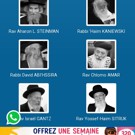
Rav Aharon L. STEINMAN
Rabbi 'Haïm KANIEWSKI
Rabbi David ABI'HSSIRA
Rav Chlomo AMAR
Rav Israël GANTZ
Rav Yossef-Haïm SITRUK