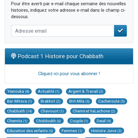
Pour être averti par e-mail chaque semaine des nouvelles
histoires, indiquez votre adresse e-mail dans le champ ci-
dessous.
Podcast 1 Histoire pour Chabbath
Cliquez-ici pour vous abonner !
'Hanouka
Actualité
Argent & Travail
(8)
(1)
(2)
Bar-Mitsva
Brakhot
Brit-Mila
Cacheroute
(1)
(2)
(5)
(5)
Chabbath
Chavouot
Chemirat haLachone
(14)
(1)
(2)
Chemita
Chiddoukh
Couple
Deuil
(1)
(6)
(1)
(9)
Education des enfants
Femmes
Histoire Juive
(5)
(1)
(3)