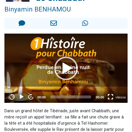
3 personnes viennent de faire un don pour Événements Torah-Box
Binyamin BENHAMOU
3 personnes viennent de nous rejoindre sur WhatsApp
11 personnes viennent de demander une bénédiction
Il reste 49 places pour étudier en groupe sur Zoom
2 personnes viennent de nous rejoindre sur WhatsApp
Dans un grand hôtel de Tibériade, juste avant Chabbath, une
mère reçoit un appel terrifiant : sa fille a fait une chute grave à
la tête et a été hospitalisée d'urgence à Tel Hashomer.
Bouleversée, elle supplie le Rav présent de la laisser partir pour