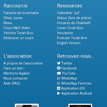
Raccourcis
Ressources
Paracha de la semaine
Calendrier Juif
Fêtes Juives
Sidour (livre de prière)
News
Horaires de Chabbath
Cours Mp3-Vidéo
Livres Torah-Box
Yéchiva Torah-Box
Inscription
Dédicacer un cours
Podcast Torah-Box
English Version
L'association
Retrouvez-nous...
A propos de l'association
Twitter
Faire un don !
Facebook
Mentions légales
YouTube
Nous contacter
WhatsApp
Aide (FAQ)
WhatsApp Femmes
Application iOS
Application Android