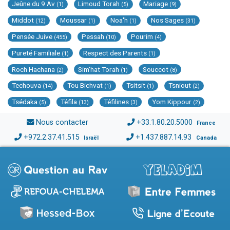
Jeûne du 9 Av
Limoud Torah
Mariage
(1)
(5)
(9)
Middot
Moussar
Noa'h
Nos Sages
(12)
(1)
(1)
(31)
Pensée Juive
Pessah
Pourim
(455)
(10)
(4)
Pureté Familiale
Respect des Parents
(1)
(1)
Roch Hachana
Sim'hat Torah
Souccot
(2)
(1)
(8)
Techouva
Tou Bichvat
Tsitsit
Tsniout
(14)
(1)
(1)
(2)
Tsédaka
Téfila
Téfilines
Yom Kippour
(5)
(13)
(3)
(2)
Nous contacter
+33.1.80.20.5000
France
+972.2.37.41.515
+1.437.887.14.93
Israël
Canada