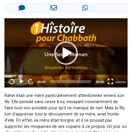
3 personnes viennent de nous rejoindre sur WhatsApp
11 personnes viennent de demander une bénédiction
Il reste 49 places pour étudier en groupe sur Zoom
3 personnes viennent de faire un don pour Diane, 80 ans, dans un appartement insalubre
5 personnes viennent de faire un don pour Reloger Rivka, 6 enfants, victime de violences...
Rahel était une mère particulièrement attentionnée envers son
fils. Elle pensait sans cesse à lui, essayant constamment de
faire tout son possible pour qu’il ne manque de rien. Mais le fils,
loin d’apprécier tout le dévouement de sa mère, avait honte
d’elle. En effet, sa mère était borgne, et il ne pouvait pas
supporter les moqueries de ses copains à ce propos. Un jour où