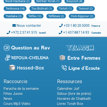
Roch Hachana
Sim'hat Torah
Souccot
(2)
(1)
(8)
Techouva
Tou Bichvat
Tsitsit
Tsniout
(14)
(1)
(1)
(2)
Tsédaka
Téfila
Téfilines
Yom Kippour
(5)
(13)
(3)
(2)
Nous contacter
+33.1.80.20.5000
France
+972.2.37.41.515
+1.437.887.14.93
Israël
Canada
Raccourcis
Ressources
Paracha de la semaine
Calendrier Juif
Fêtes Juives
Sidour (livre de prière)
News
Horaires de Chabbath
Cours Mp3-Vidéo
Livres Torah-Box