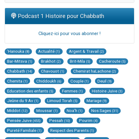
Podcast 1 Histoire pour Chabbath
Cliquez-ici pour vous abonner !
'Hanouka
Actualité
Argent & Travail
(8)
(1)
(2)
Bar-Mitsva
Brakhot
Brit-Mila
Cacheroute
(1)
(2)
(5)
(5)
Chabbath
Chavouot
Chemirat haLachone
(14)
(1)
(2)
Chemita
Chiddoukh
Couple
Deuil
(1)
(6)
(1)
(9)
Education des enfants
Femmes
Histoire Juive
(5)
(1)
(3)
Jeûne du 9 Av
Limoud Torah
Mariage
(1)
(5)
(9)
Middot
Moussar
Noa'h
Nos Sages
(12)
(1)
(1)
(31)
Pensée Juive
Pessah
Pourim
(455)
(10)
(4)
Pureté Familiale
Respect des Parents
(1)
(1)