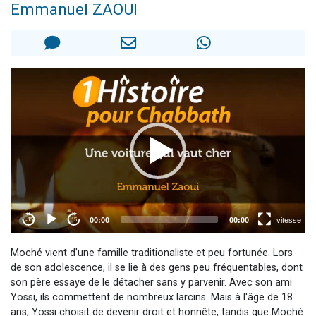
Emmanuel ZAOUI
Nouvelle émission radio : Visions de grandeur n°104 : Le Chabbath et le Birkat Hamazone à travers le temps
61 personnes viennent de demander une bénédiction
Ariel vient de donner son Maasser
Il reste 49 places pour étudier en groupe sur Zoom
Eva vient de donner son Maasser
Moché vient d'une famille traditionaliste et peu fortunée. Lors
de son adolescence, il se lie à des gens peu fréquentables, dont
son père essaye de le détacher sans y parvenir. Avec son ami
Yossi, ils commettent de nombreux larcins. Mais à l'âge de 18
ans, Yossi choisit de devenir droit et honnête, tandis que Moché