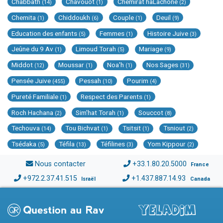
Chabbath
Chavouot
Chemirat haLachone
(14)
(1)
(2)
Chemita
Chiddoukh
Couple
Deuil
(1)
(6)
(1)
(9)
Education des enfants
Femmes
Histoire Juive
(5)
(1)
(3)
Jeûne du 9 Av
Limoud Torah
Mariage
(1)
(5)
(9)
Middot
Moussar
Noa'h
Nos Sages
(12)
(1)
(1)
(31)
Pensée Juive
Pessah
Pourim
(455)
(10)
(4)
Pureté Familiale
Respect des Parents
(1)
(1)
Roch Hachana
Sim'hat Torah
Souccot
(2)
(1)
(8)
Techouva
Tou Bichvat
Tsitsit
Tsniout
(14)
(1)
(1)
(2)
Tsédaka
Téfila
Téfilines
Yom Kippour
(5)
(13)
(3)
(2)
Nous contacter
+33.1.80.20.5000
France
+972.2.37.41.515
+1.437.887.14.93
Israël
Canada