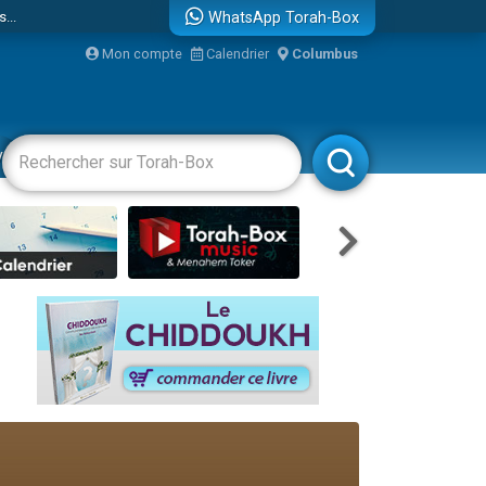
...
WhatsApp Torah-Box
Mon compte
Calendrier
Columbus
vertissements
Livres
Rabbanim
bre