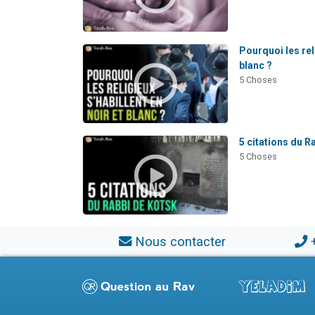
Pourquoi les reli
blanc ?
5 Choses
5 citations du R
5 Choses
Nous contacter