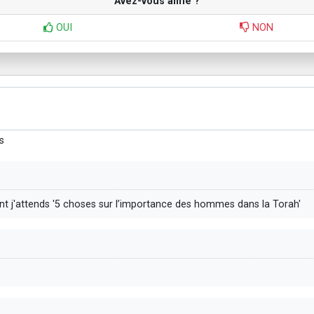
Avez-vous aimé ?
OUI
NON
s
nt j'attends '5 choses sur l’importance des hommes dans la Torah'