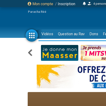
Mon compte
/
Inscription
4 personn
2 personn
Paracha Réé
17 personnes
4 personnes 
Il reste 
Vidéos
Question au Rav
Dons
F
23 person
Eva vient de
4 personnes 
3 personnes 
3 personn
Odaya vient 
2 personnes 
13 personnes
12 nouve
30 perso