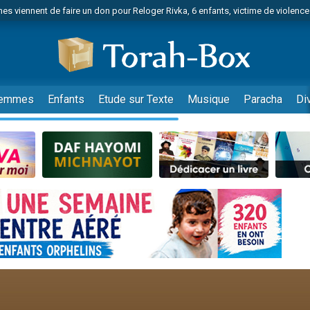
es viennent de faire un don pour Reloger Rivka, 6 enfants, victime de violences
es viennent de faire un don pour 1 Journée de Vacances Pour les Enfants
 viennent de demander une bénédiction
viennent de nous rejoindre sur WhatsApp
49 places pour étudier en groupe sur Zoom
emmes
Enfants
Etude sur Texte
Musique
Paracha
Di
nes viennent de faire un don pour Diane, 80 ans, dans un appartement insalu
 donner son Maasser
viennent de nous rejoindre sur WhatsApp
viennent de nous rejoindre sur WhatsApp
es viennent de faire un don pour 5 jours de vacances aux Orphelins
de donner son Maasser
viennent de nous rejoindre sur WhatsApp
 viennent de demander une bénédiction
lles musiques dans Torah-Box Music
nnes viennent de faire un don pour Sauvez la jambe de Yohan