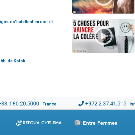
gieux s’habillent en noir et
abbi de Kotsk
+33.1.80.20.5000
+972.2.37.41.515
France
Is