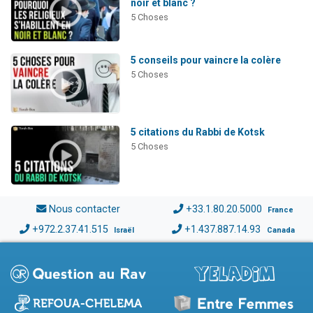
noir et blanc ?
5 Choses
5 conseils pour vaincre la colère
5 Choses
5 citations du Rabbi de Kotsk
5 Choses
Nous contacter
+33.1.80.20.5000
France
+972.2.37.41.515
+1.437.887.14.93
Israël
Canada