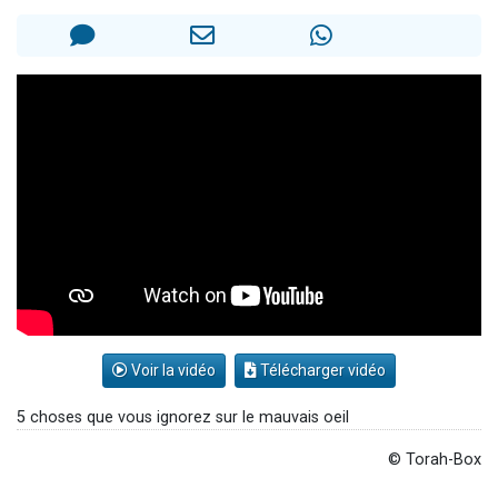
2 personnes viennent de faire un don pour 1 Journée de Vacances Pour les Enfants
17 personnes viennent de demander une bénédiction
4 personnes viennent de nous rejoindre sur WhatsApp
Il reste 49 places pour étudier en groupe sur Zoom
2 personnes viennent de nous rejoindre sur WhatsApp
Voir la vidéo
Télécharger vidéo
5 choses que vous ignorez sur le mauvais oeil
© Torah-Box