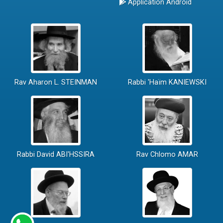
Application Android
Rav Aharon L. STEINMAN
Rabbi 'Haïm KANIEWSKI
Rabbi David ABI'HSSIRA
Rav Chlomo AMAR