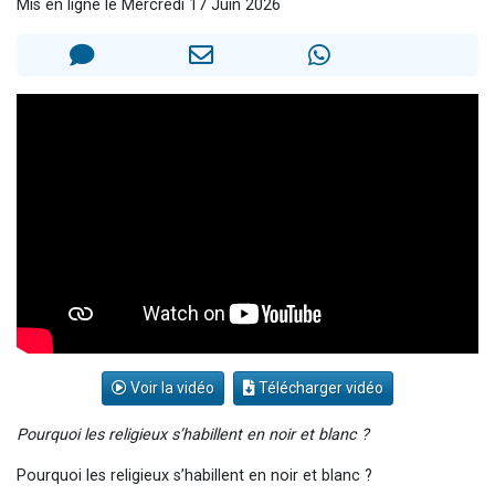
Mis en ligne le Mercredi 17 Juin 2026
13 personnes viennent de demander une bénédiction
30 personnes viennent de faire un don pour Sauvez la jambe de Yohan
Il reste 49 places pour étudier en groupe sur Zoom
12 nouvelles musiques dans Torah-Box Music
29 personnes viennent de demander une bénédiction
Voir la vidéo
Télécharger vidéo
Pourquoi les religieux s’habillent en noir et blanc ?
Pourquoi les religieux s’habillent en noir et blanc ?