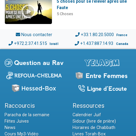
5 choses pour se relever après une
Faute
5 Choses
Nous contacter
+33.1.80.20.5000
France
+972.2.37.41.515
+1.437.887.14.93
Israël
Canada
Raccourcis
Ressources
Paracha de la semaine
Calendrier Juif
Fêtes Juives
Sidour (livre de prière)
News
Horaires de Chabbath
Cours Mp3-Vidéo
Livres Torah-Box