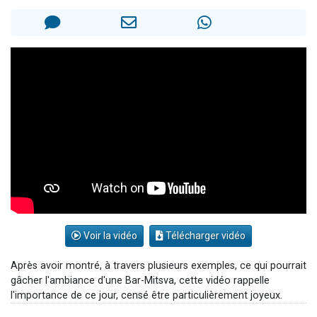
Dovan vient de donner son Maasser
2 personnes viennent de nous rejoindre sur WhatsApp
2 personnes viennent de nous rejoindre sur WhatsApp
Malgorzata vient de donner son Maasser
3 personnes viennent de nous rejoindre sur WhatsApp
Voir la vidéo
Télécharger vidéo
Après avoir montré, à travers plusieurs exemples, ce qui pourrait
gâcher l'ambiance d'une Bar-Mitsva, cette vidéo rappelle
l'importance de ce jour, censé être particulièrement joyeux.