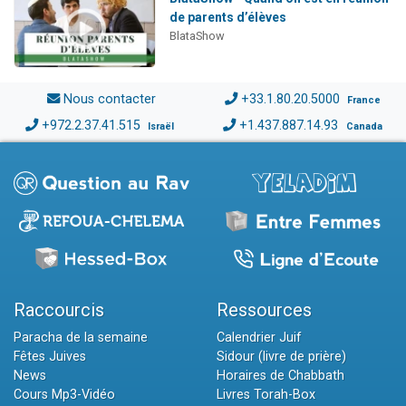
de parents d’élèves
BlataShow
Nous contacter
+33.1.80.20.5000
France
+972.2.37.41.515
+1.437.887.14.93
Israël
Canada
Raccourcis
Ressources
Paracha de la semaine
Calendrier Juif
Fêtes Juives
Sidour (livre de prière)
News
Horaires de Chabbath
Cours Mp3-Vidéo
Livres Torah-Box