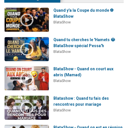
Quand y'a la Coupe du monde ⚽
BlataShow
BlataShow
Quand tu cherches le 'Hamets 😂
BlataShow spécial Pessa'h
BlataShow
BlataShow - Quand on court aux
abris (Mamad)
BlataShow
Blatashow : Quand tu fais des
rencontres pour mariage
BlataShow
BlataShow - Quand on est en réunion