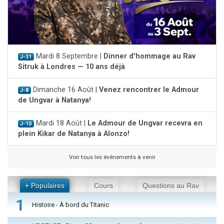
Mardi 8 Septembre |
Dinner d'hommage au Rav
J-31
Sitruk à Londres — 10 ans déjà
Dimanche 16 Août |
Venez rencontrer le Admour
J-8
de Ungvar à Natanya!
Mardi 18 Août |
Le Admour de Ungvar recevra en
J-10
plein Kikar de Natanya à Alonzo!
Voir tous les événements à venir
+ Populaires
Cours
Questions au Rav
1
Histoire - À bord du Titanic