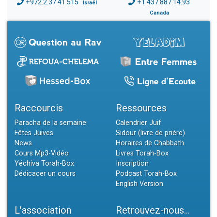
+972.2.37.41.515
+1.437.887.14.93
Israël
Canada
Raccourcis
Ressources
Paracha de la semaine
Calendrier Juif
Fêtes Juives
Sidour (livre de prière)
News
Horaires de Chabbath
Cours Mp3-Vidéo
Livres Torah-Box
Yéchiva Torah-Box
Inscription
Dédicacer un cours
Podcast Torah-Box
English Version
L'association
Retrouvez-nous...