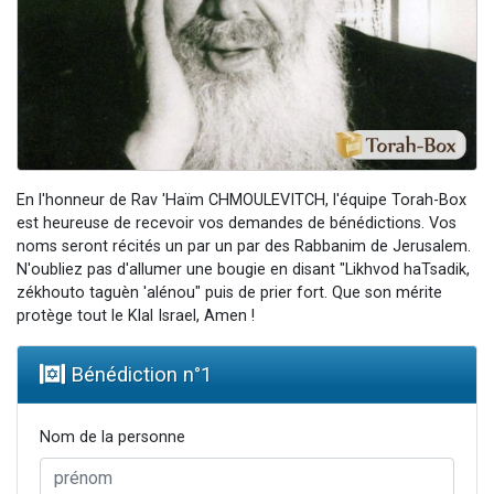
Il reste 49 places pour étudier en groupe sur Zoom
12 nouvelles musiques dans Torah-Box Music
3 personnes viennent de nous rejoindre sur WhatsApp
2 personnes viennent de nous rejoindre sur WhatsApp
2 personnes viennent de nous rejoindre sur WhatsApp
En l'honneur de Rav 'Haïm CHMOULEVITCH, l'équipe Torah-Box
est heureuse de recevoir vos demandes de bénédictions. Vos
noms seront récités un par un par des Rabbanim de Jerusalem.
N'oubliez pas d'allumer une bougie en disant "Likhvod haTsadik,
zékhouto taguèn 'alénou" puis de prier fort. Que son mérite
protège tout le Klal Israel, Amen !
Bénédiction n°
1
Nom de la personne