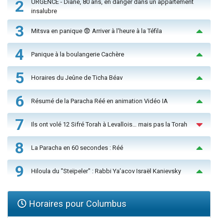
2
URGENCE - Diane, 80 ans, en danger dans un appartement
insalubre
3
Mitsva en panique 😨 Arriver à l'heure à la Téfila
4
Panique à la boulangerie Cachère
5
Horaires du Jeûne de Ticha Béav
6
Résumé de la Paracha Réé en animation Vidéo IA
7
Ils ont volé 12 Sifré Torah à Levallois… mais pas la Torah
8
La Paracha en 60 secondes : Réé
9
Hiloula du "Steïpeler" : Rabbi Ya’acov Israël Kanievsky
Horaires pour Columbus