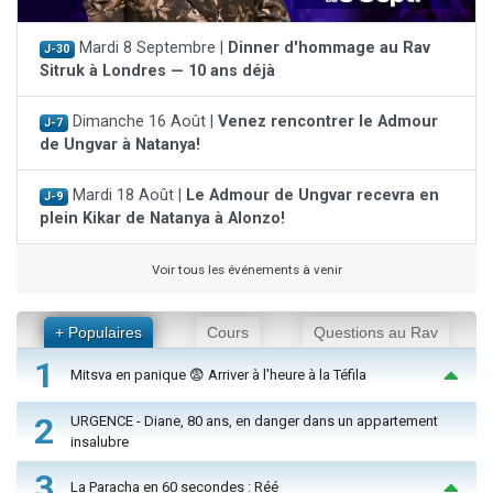
Mardi 8 Septembre |
Dinner d'hommage au Rav
J-30
Sitruk à Londres — 10 ans déjà
Dimanche 16 Août |
Venez rencontrer le Admour
J-7
de Ungvar à Natanya!
Mardi 18 Août |
Le Admour de Ungvar recevra en
J-9
plein Kikar de Natanya à Alonzo!
Voir tous les événements à venir
+ Populaires
Cours
Questions au Rav
1
Mitsva en panique 😨 Arriver à l'heure à la Téfila
2
URGENCE - Diane, 80 ans, en danger dans un appartement
insalubre
3
La Paracha en 60 secondes : Réé