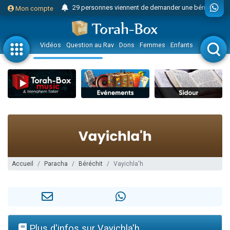
29 personnes viennent de demander une bénédiction
Mon compte
Il reste 49 places pour étudier en groupe sur Zoom
16 personnes viennent de faire un don pour Diane, 80 ans, dans un appartement insalubre
Vidéos
Question au Rav
Dons
Femmes
Enfants
Etude sur 
2 personnes viennent de nous rejoindre sur WhatsApp
6 personnes viennent de nous rejoindre sur WhatsApp
4 personnes viennent de faire un don pour Reloger Rivka, 6 enfants, victime de violences...
2 personnes viennent de faire un don pour 1 Journée de Vacances Pour les Enfants
17 personnes viennent de demander une bénédiction
4 personnes viennent de nous rejoindre sur WhatsApp
Il reste 49 places pour étudier en groupe sur Zoom
Eva vient de donner son Maasser
Accueil
Paracha
Béréchit
Vayichla'h
4 personnes viennent de nous rejoindre sur WhatsApp
3 personnes viennent de nous rejoindre sur WhatsApp
Odaya vient de donner son Maasser
3 personnes viennent de faire un don pour 5 jours de vacances aux Orphelins
Plus d'infos sur Vayichla'h