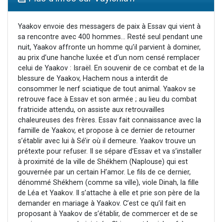
2 personnes viennent de nous rejoindre sur WhatsApp
13 personnes viennent de demander une bénédiction
Yaakov envoie des messagers de paix à Essav qui vient à
sa rencontre avec 400 hommes... Resté seul pendant une
Il reste 49 places pour étudier en groupe sur Zoom
nuit, Yaakov affronte un homme qu’il parvient à dominer,
12 nouvelles musiques dans Torah-Box Music
au prix d’une hanche luxée et d’un nom censé remplacer
celui de Yaakov : Israël. En souvenir de ce combat et de la
2 personnes viennent de nous rejoindre sur WhatsApp
blessure de Yaakov, Hachem nous a interdit de
consommer le nerf sciatique de tout animal. Yaakov se
retrouve face à Essav et son armée ; au lieu du combat
fratricide attendu, on assiste aux retrouvailles
chaleureuses des frères. Essav fait connaissance avec la
famille de Yaakov, et propose à ce dernier de retourner
s’établir avec lui à Sé’ir où il demeure. Yaakov trouve un
prétexte pour refuser. Il se sépare d’Essav et va s’installer
à proximité de la ville de Shékhem (Naplouse) qui est
gouvernée par un certain H’amor. Le fils de ce dernier,
dénommé Shékhem (comme sa ville), viole Dinah, la fille
de Léa et Yaakov. Il s’attache à elle et prie son père de la
demander en mariage à Yaakov. C’est ce qu’il fait en
proposant à Yaakov de s’établir, de commercer et de se