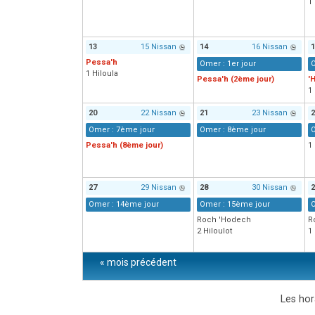
1
13
15 Nissan
14
16 Nissan
1
Pessa'h
Omer : 1er jour
O
1 Hiloula
Pessa'h (2ème jour)
'
1
20
22 Nissan
21
23 Nissan
2
Omer : 7ème jour
Omer : 8ème jour
O
Pessa'h (8ème jour)
1
27
29 Nissan
28
30 Nissan
2
Omer : 14ème jour
Omer : 15ème jour
O
Roch 'Hodech
R
2 Hiloulot
1
« mois précédent
Les hor