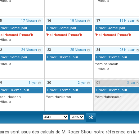
 Hiloula
1 Hiloula
5
17 Nissan
16
18 Nissan
17
19 Nissan
mer : 2ème jour
Omer : 3ème jour
Omer : 4ème jour
Hol Hamoed Pessa'h
'Hol Hamoed Pessa'h
'Hol Hamoed Pessa'h
 Hiloula
2
24 Nissan
23
25 Nissan
24
26 Nissan
mer : 9ème jour
Omer : 10ème jour
Omer : 11ème jour
 Hiloula
Yom haShoah
1 Hiloula
9
1 Iyar
30
2 Iyar
01
3 Iyar
mer : 16ème jour
Omer : 17ème jour
Omer : 18ème jour
och 'Hodech
Yom Hazikaron
Yom Hatsmaout
 Hiloula
aires sont issus des calculs de M. Roger Stioui notre référence en la 