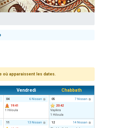
p
re où apparaissent les dates.
Vendredi
Chabbath
04
6 Nissan
05
7 Nissan
19:41
20:42
1 Hiloula
Vayikra
1 Hiloula
11
13 Nissan
12
14 Nissan