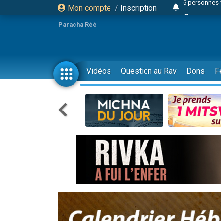
Mon compte
/
Inscription
4 personn
2 personn
Paracha Réé
17 personnes
4 personnes 
Il reste 
Vidéos
Question au Rav
Dons
F
23 person
Eva vient de
4 personnes 
3 personnes 
3 personn
Odaya vient 
2 personnes 
13 personnes
12 nouve
30 perso