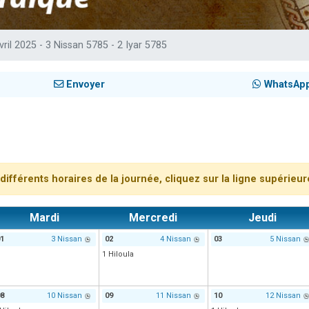
49 places pour étudier en groupe sur Zoom
viennent de nous rejoindre sur WhatsApp
vril 2025 - 3 Nissan 5785 - 2 Iyar 5785
viennent de nous rejoindre sur WhatsApp
les musiques dans Torah-Box Music
Envoyer
WhatsAp
viennent de nous rejoindre sur WhatsApp
différents horaires de la journée, cliquez sur la ligne supérieu
Mardi
Mercredi
Jeudi
1
3 Nissan
02
4 Nissan
03
5 Nissan
1 Hiloula
8
10 Nissan
09
11 Nissan
10
12 Nissan