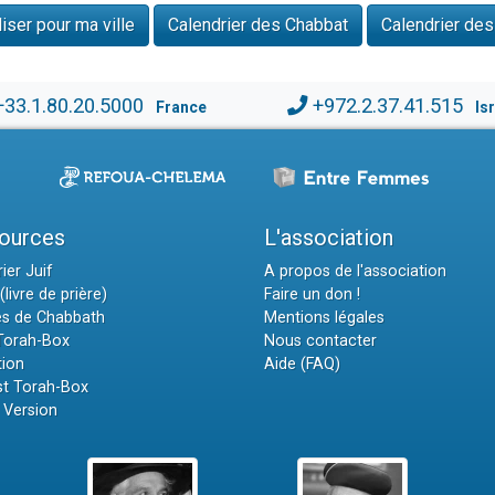
ser pour ma ville
Calendrier des Chabbat
Calendrier des
+33.1.80.20.5000
+972.2.37.41.515
France
Is
ources
L'association
ier Juif
A propos de l'association
(livre de prière)
Faire un don !
es de Chabbath
Mentions légales
 Torah-Box
Nous contacter
tion
Aide (FAQ)
t Torah-Box
 Version