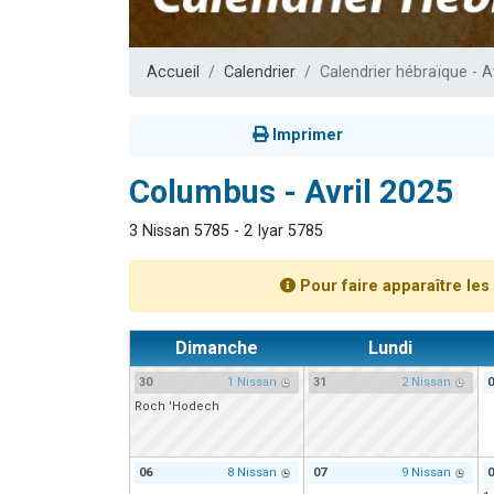
Il reste 
3 personnes 
Accueil
Calendrier
Calendrier hébraïque - A
2 personnes 
2 nouvel
Imprimer
6 personnes 
Columbus - Avril 2025
3 Nissan 5785 - 2 Iyar 5785
Pour faire apparaître les 
Dimanche
Lundi
30
1 Nissan
31
2 Nissan
0
Roch 'Hodech
06
8 Nissan
07
9 Nissan
0