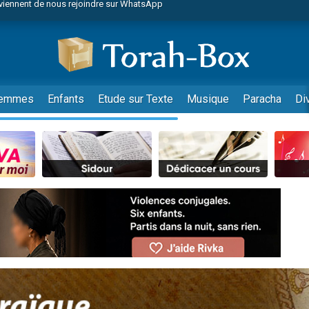
es viennent de faire un don pour Reloger Rivka, 6 enfants, victime de violences
es viennent de faire un don pour 1 Journée de Vacances Pour les Enfants
 viennent de demander une bénédiction
viennent de nous rejoindre sur WhatsApp
49 places pour étudier en groupe sur Zoom
emmes
Enfants
Etude sur Texte
Musique
Paracha
Di
nes viennent de faire un don pour Diane, 80 ans, dans un appartement insalu
 donner son Maasser
viennent de nous rejoindre sur WhatsApp
viennent de nous rejoindre sur WhatsApp
es viennent de faire un don pour 5 jours de vacances aux Orphelins
de donner son Maasser
viennent de nous rejoindre sur WhatsApp
 viennent de demander une bénédiction
lles musiques dans Torah-Box Music
nnes viennent de faire un don pour Sauvez la jambe de Yohan