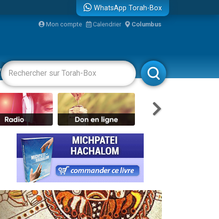
...
WhatsApp Torah-Box
Mon compte
Calendrier
Columbus
vertissements
Livres
Rabbanim
bre