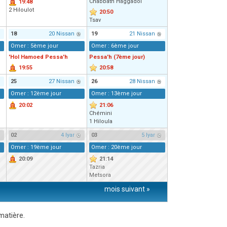
Chabbath Haggadol
19:48
2 Hiloulot
20:50
Tsav
18
20 Nissan
19
21 Nissan
Omer : 5ème jour
Omer : 6ème jour
'Hol Hamoed Pessa'h
Pessa'h (7ème jour)
19:55
20:58
25
27 Nissan
26
28 Nissan
Omer : 12ème jour
Omer : 13ème jour
20:02
21:06
Chémini
1 Hiloula
02
4 Iyar
03
5 Iyar
Omer : 19ème jour
Omer : 20ème jour
20:09
21:14
Tazria
Metsora
mois suivant »
matière.