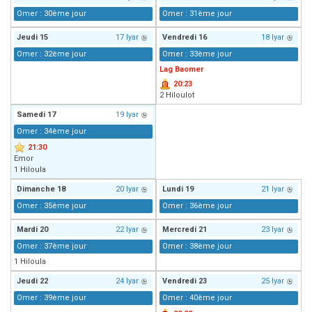
Omer : 30ème jour
Omer : 31ème jour
Jeudi
15
17 Iyar
Vendredi
16
18 Iyar
Omer : 32ème jour
Omer : 33ème jour
Lag Baomer
20:23
2 Hiloulot
Samedi
17
19 Iyar
Omer : 34ème jour
21:30
Emor
1 Hiloula
Dimanche
18
20 Iyar
Lundi
19
21 Iyar
Omer : 35ème jour
Omer : 36ème jour
Mardi
20
22 Iyar
Mercredi
21
23 Iyar
Omer : 37ème jour
Omer : 38ème jour
1 Hiloula
Jeudi
22
24 Iyar
Vendredi
23
25 Iyar
Omer : 39ème jour
Omer : 40ème jour