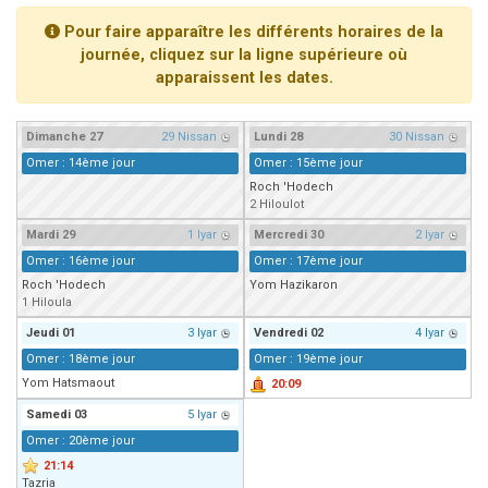
Ariel vient de donner son Maasser
Pour faire apparaître les différents horaires de la
Il reste 49 places pour étudier en groupe sur Zoom
journée, cliquez sur la ligne supérieure où
apparaissent les dates.
Nathaniel vient de donner son Maasser
6 personnes viennent de faire un don pour 5 enfants déjà orphelins risquent de perdre leur maman
Dimanche
27
29 Nissan
Lundi
28
30 Nissan
Omer : 14ème jour
Omer : 15ème jour
Roch 'Hodech
2 Hiloulot
Mardi
29
1 Iyar
Mercredi
30
2 Iyar
Omer : 16ème jour
Omer : 17ème jour
Roch 'Hodech
Yom Hazikaron
1 Hiloula
Jeudi
01
3 Iyar
Vendredi
02
4 Iyar
Omer : 18ème jour
Omer : 19ème jour
Yom Hatsmaout
20:09
Samedi
03
5 Iyar
Omer : 20ème jour
21:14
Tazria