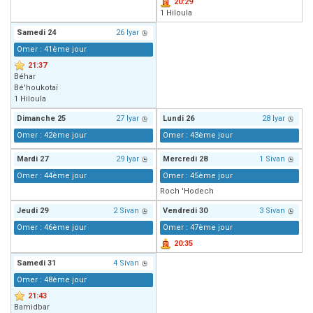
20:29
1 Hiloula
Samedi
24
26 Iyar
Omer : 41ème jour
21:37
Béhar
Bé'houkotaï
1 Hiloula
Dimanche
25
27 Iyar
Lundi
26
28 Iyar
Omer : 42ème jour
Omer : 43ème jour
Mardi
27
29 Iyar
Mercredi
28
1 Sivan
Omer : 44ème jour
Omer : 45ème jour
Roch 'Hodech
Jeudi
29
2 Sivan
Vendredi
30
3 Sivan
Omer : 46ème jour
Omer : 47ème jour
20:35
Samedi
31
4 Sivan
Omer : 48ème jour
21:43
Bamidbar