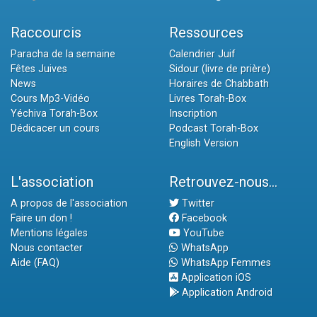
Raccourcis
Ressources
Paracha de la semaine
Calendrier Juif
Fêtes Juives
Sidour (livre de prière)
News
Horaires de Chabbath
Cours Mp3-Vidéo
Livres Torah-Box
Yéchiva Torah-Box
Inscription
Dédicacer un cours
Podcast Torah-Box
English Version
L'association
Retrouvez-nous...
A propos de l'association
Twitter
Faire un don !
Facebook
Mentions légales
YouTube
Nous contacter
WhatsApp
Aide (FAQ)
WhatsApp Femmes
Application iOS
Application Android