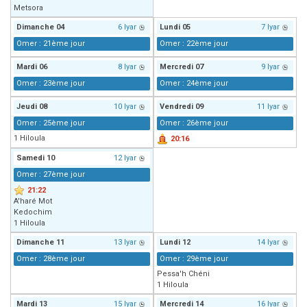
Metsora
Dimanche
04
6 Iyar
Lundi
05
7 Iyar
Omer : 21ème jour
Omer : 22ème jour
Mardi
06
8 Iyar
Mercredi
07
9 Iyar
Omer : 23ème jour
Omer : 24ème jour
Jeudi
08
10 Iyar
Vendredi
09
11 Iyar
Omer : 25ème jour
Omer : 26ème jour
1 Hiloula
20:16
Samedi
10
12 Iyar
Omer : 27ème jour
21:22
A'haré Mot
Kedochim
1 Hiloula
Dimanche
11
13 Iyar
Lundi
12
14 Iyar
Omer : 28ème jour
Omer : 29ème jour
Pessa'h Chéni
1 Hiloula
Mardi
13
15 Iyar
Mercredi
14
16 Iyar