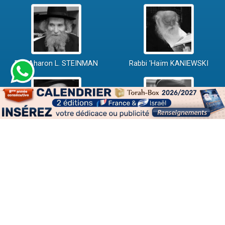
Rav Aharon L. STEINMAN
Rabbi 'Haïm KANIEWSKI
Rabbi David ABI'HSSIRA
Rav Chlomo AMAR
Rav Israël GANTZ
Rav Yossef-Haïm SITRUK