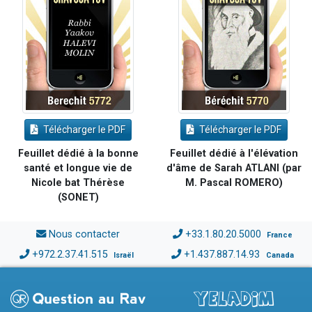
Télécharger le PDF
Télécharger le PDF
Feuillet dédié à la bonne
Feuillet dédié à l'élévation
santé et longue vie de
d'âme de Sarah ATLANI (par
Nicole bat Thérèse
M. Pascal ROMERO)
(SONET)
Nous contacter
+33.1.80.20.5000
France
+972.2.37.41.515
+1.437.887.14.93
Israël
Canada