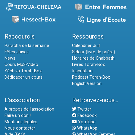
Raccourcis
Ressources
Paracha de la semaine
Calendrier Juif
Fêtes Juives
Sidour (livre de prière)
News
Horaires de Chabbath
Cours Mp3-Vidéo
Livres Torah-Box
Yéchiva Torah-Box
Inscription
Dédicacer un cours
Podcast Torah-Box
English Version
L'association
Retrouvez-nous...
A propos de l'association
Twitter
Faire un don !
Facebook
Mentions légales
YouTube
Nous contacter
WhatsApp
Aide (FAQ)
WhatsApp Femmes