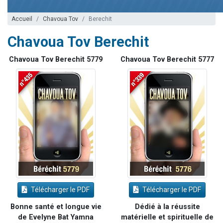
Ariel vient de donner son Maasser
Accueil
Chavoua Tov
Berechit
Il reste 49 places pour étudier en groupe sur Zoom
Chavoua Tov Berechit
Nathaniel vient de donner son Maasser
6 personnes viennent de faire un don pour 5 enfants déjà orphelins risquent de perdre leur maman
Chavoua Tov Berechit 5779
Chavoua Tov Berechit 5777
3 personnes viennent de nous rejoindre sur WhatsApp
Télécharger le PDF
Télécharger le PDF
Bonne santé et longue vie
Dédié à la réussite
de Evelyne Bat Yamna
matérielle et spirituelle de