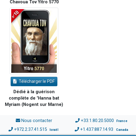
Chavoua Tov Yitro 5770
Télécharger le PDF
Dédié à la guérison
complète de 'Hanna bat
Myriam (Nogent sur Marne)
Nous contacter
+33.1.80.20.5000
France
+972.2.37.41.515
+1.437.887.14.93
Israël
Canada