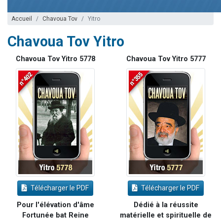
13 personnes viennent de demander une bénédiction
Accueil
Chavoua Tov
Yitro
30 personnes viennent de faire un don pour Sauvez la jambe de Yohan
Chavoua Tov Yitro
Il reste 49 places pour étudier en groupe sur Zoom
12 nouvelles musiques dans Torah-Box Music
Chavoua Tov Yitro 5778
Chavoua Tov Yitro 5777
29 personnes viennent de demander une bénédiction
Télécharger le PDF
Télécharger le PDF
Pour l'élévation d'âme
Dédié à la réussite
Fortunée bat Reine
matérielle et spirituelle de