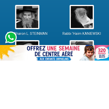
Rav Aharon L. STEINMAN
Rabbi 'Haïm KANIEWSKI
Rabbi David ABI'HSSIRA
Rav Chlomo AMAR
Rav Israël GANTZ
Rav Yossef-Haïm SITRUK