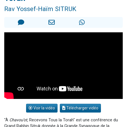
2 personnes viennent de nous rejoindre sur WhatsApp
Rav Yossef-Haïm SITRUK
2 nouvelles musiques dans Torah-Box Music
3 personnes viennent de nous rejoindre sur WhatsApp
8 personnes viennent de faire un don pour Tsédaka : pauvres d'Israel
2 personnes viennent de faire un don pour 1 Journée de Vacances Pour les Enfants
Voir la vidéo
Télécharger vidéo
"À
Chavou’ot,
Recevons Tous la Torah" est une conférence du
Grand Rabbin Sitruk donnée à la Grande Synagogue de la