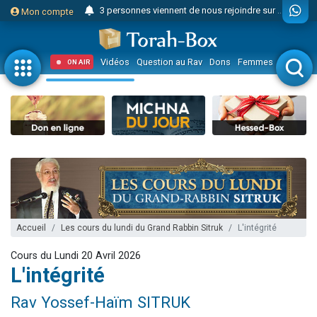
3 personnes viennent de nous rejoindre sur WhatsApp
Mon compte
Odaya vient de donner son Maasser
3 personnes viennent de faire un don pour 5 jours de vacances aux Orphelins
Vidéos
Question au Rav
Dons
Femmes
Enfants
ON AIR
3 personnes viennent de faire un don pour Diane, 80 ans, dans un appartement insalubre
2 personnes viennent de nous rejoindre sur WhatsApp
13 personnes viennent de demander une bénédiction
30 personnes viennent de faire un don pour Sauvez la jambe de Yohan
Il reste 49 places pour étudier en groupe sur Zoom
12 nouvelles musiques dans Torah-Box Music
3 personnes viennent de nous rejoindre sur WhatsApp
2 personnes viennent de nous rejoindre sur WhatsApp
Accueil
Les cours du lundi du Grand Rabbin Sitruk
L'intégrité
2 nouvelles musiques dans Torah-Box Music
Cours du Lundi 20 Avril 2026
3 personnes viennent de nous rejoindre sur WhatsApp
L'intégrité
8 personnes viennent de faire un don pour Tsédaka : pauvres d'Israel
Rav Yossef-Haïm SITRUK
Nouvelle émission radio : Visions de grandeur n°104 : Le Chabbath et le Birkat Hamazone à travers le temps