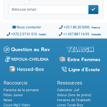
Nous contacter
+33.1.80.20.5000
France
+972.2.37.41.515
+1.437.887.14.93
Israël
Canada
Raccourcis
Ressources
Paracha de la semaine
Calendrier Juif
Fêtes Juives
Sidour (livre de prière)
News
Horaires de Chabbath
Cours Mp3-Vidéo
Livres Torah-Box