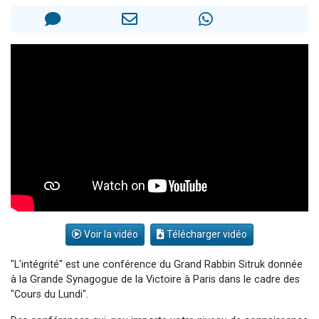
61 personnes viennent de demander une bénédiction
Il reste 49 places pour étudier en groupe sur Zoom
Ariel vient de donner son Maasser
Nathaniel vient de donner son Maasser
4 personnes viennent de nous rejoindre sur WhatsApp
Voir la vidéo
Télécharger vidéo
"L'intégrité" est une conférence du Grand Rabbin Sitruk donnée
à la Grande Synagogue de la Victoire à Paris dans le cadre des
"Cours du Lundi".