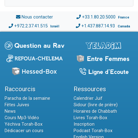
Nous contacter
+33.1.80.20.5000
France
+972.2.37.41.515
+1.437.887.14.93
Israël
Canada
Raccourcis
Ressources
Paracha de la semaine
Calendrier Juif
Fêtes Juives
Sidour (livre de prière)
News
Horaires de Chabbath
Cours Mp3-Vidéo
Livres Torah-Box
Yéchiva Torah-Box
Inscription
Dédicacer un cours
Podcast Torah-Box
English Version