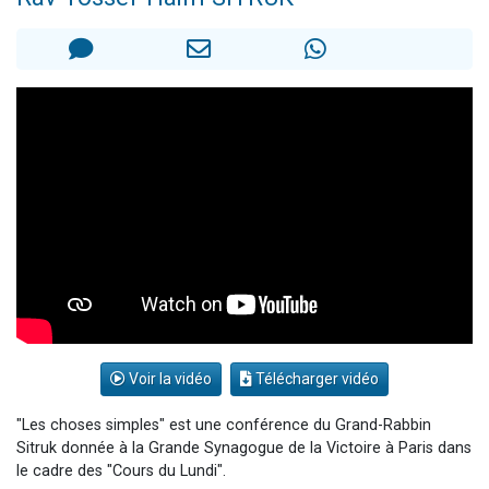
3 personnes viennent de nous rejoindre sur WhatsApp
11 personnes viennent de demander une bénédiction
Il reste 49 places pour étudier en groupe sur Zoom
3 personnes viennent de faire un don pour Diane, 80 ans, dans un appartement insalubre
5 personnes viennent de faire un don pour Reloger Rivka, 6 enfants, victime de violences...
Voir la vidéo
Télécharger vidéo
"Les choses simples" est une conférence du Grand-Rabbin
Sitruk donnée à la Grande Synagogue de la Victoire à Paris dans
le cadre des "Cours du Lundi".