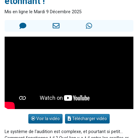
étonnant !
2 personnes viennent de nous rejoindre sur WhatsApp
Mis en ligne le Mardi 9 Décembre 2025
2 nouvelles musiques dans Torah-Box Music
3 personnes viennent de nous rejoindre sur WhatsApp
8 personnes viennent de faire un don pour Tsédaka : pauvres d'Israel
2 personnes viennent de faire un don pour 1 Journée de Vacances Pour les Enfants
Voir la vidéo
Télécharger vidéo
Le système de l'audition est complexe, et pourtant si petit...