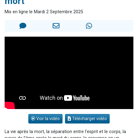
mort
3 personnes viennent de nous rejoindre sur WhatsApp
Mis en ligne le Mardi 2 Septembre 2025
2 personnes viennent de nous rejoindre sur WhatsApp
3 personnes viennent de nous rejoindre sur WhatsApp
2 nouvelles musiques dans Torah-Box Music
8 personnes viennent de faire un don pour Tsédaka : pauvres d'Israel
Voir la vidéo
Télécharger vidéo
La vie après la mort, la séparation entre l'esprit et le corps, la