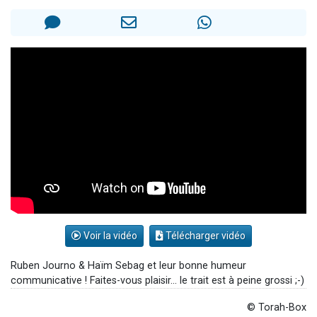
Il reste 49 places pour étudier en groupe sur Zoom
12 nouvelles musiques dans Torah-Box Music
3 personnes viennent de nous rejoindre sur WhatsApp
2 personnes viennent de nous rejoindre sur WhatsApp
2 personnes viennent de nous rejoindre sur WhatsApp
Voir la vidéo
Télécharger vidéo
Ruben Journo & Haïm Sebag et leur bonne humeur
communicative ! Faites-vous plaisir... le trait est à peine grossi ;-)
© Torah-Box