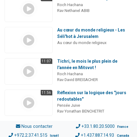
Roch Hachana
Rav Nethanel ABIB
Au cœur du monde religieux - Les
Séli'hot à Jerusalem
Au cœur du monde religieux
Tichri, le mois le plus plein de
11:07
l'année en Mitsvot !
Roch Hachana
Rav David BREISACHER
Réflexion sur la logique des "jours
11:56
redoutables"
Pensée Juive
Rav Yonathan BENCHETRIT
Nous contacter
+33.1.80.20.5000
France
+972.2.37.41.515
+1.437.887.14.93
Israël
Canada