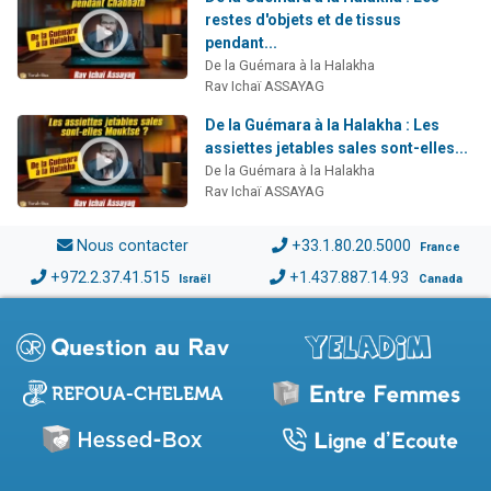
restes d'objets et de tissus
pendant...
De la Guémara à la Halakha
Rav Ichaï ASSAYAG
De la Guémara à la Halakha : Les
assiettes jetables sales sont-elles...
De la Guémara à la Halakha
Rav Ichaï ASSAYAG
Nous contacter
+33.1.80.20.5000
France
+972.2.37.41.515
+1.437.887.14.93
Israël
Canada