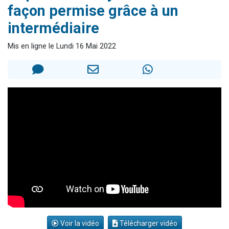
façon permise grâce à un
Dovan vient de donner son Maasser
intermédiaire
2 personnes viennent de nous rejoindre sur WhatsApp
2 personnes viennent de nous rejoindre sur WhatsApp
Mis en ligne le Lundi 16 Mai 2022
Malgorzata vient de donner son Maasser
3 personnes viennent de nous rejoindre sur WhatsApp
Voir la vidéo
Télécharger vidéo