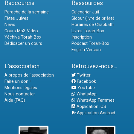
Raccourcis
Ressources
Paracha de la semaine
Calendrier Juif
Fêtes Juives
Sidour (livre de prière)
News
Horaires de Chabbath
Cours Mp3-Vidéo
Livres Torah-Box
Yéchiva Torah-Box
Inscription
Dédicacer un cours
Podcast Torah-Box
English Version
L'association
Retrouvez-nous...
A propos de l'association
Twitter
Faire un don !
Facebook
Mentions légales
YouTube
Nous contacter
WhatsApp
Aide (FAQ)
WhatsApp Femmes
Application iOS
Application Android