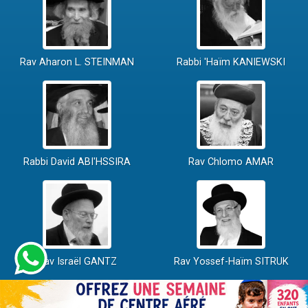
Rav Aharon L. STEINMAN
Rabbi 'Haïm KANIEWSKI
Rabbi David ABI'HSSIRA
Rav Chlomo AMAR
Rav Israël GANTZ
Rav Yossef-Haïm SITRUK