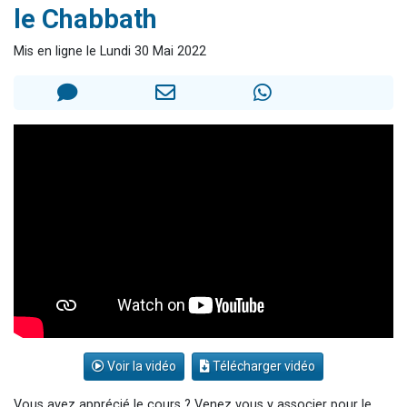
le Chabbath
Il reste 49 places pour étudier en groupe sur Zoom
3 personnes viennent de nous rejoindre sur WhatsApp
Mis en ligne le Lundi 30 Mai 2022
2 personnes viennent de nous rejoindre sur WhatsApp
2 nouvelles musiques dans Torah-Box Music
6 personnes viennent de nous rejoindre sur WhatsApp
Voir la vidéo
Télécharger vidéo
Vous avez apprécié le cours ? Venez vous y associer pour le