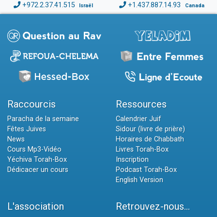
+972.2.37.41.515
+1.437.887.14.93
Israël
Canada
Raccourcis
Ressources
Paracha de la semaine
Calendrier Juif
Fêtes Juives
Sidour (livre de prière)
News
Horaires de Chabbath
Cours Mp3-Vidéo
Livres Torah-Box
Yéchiva Torah-Box
Inscription
Dédicacer un cours
Podcast Torah-Box
English Version
L'association
Retrouvez-nous...